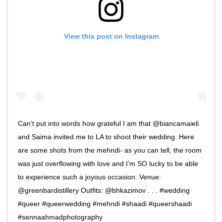
View this post on Instagram
Can’t put into words how grateful I am that @biancamaieli
and Saima invited me to LA to shoot their wedding. Here
are some shots from the mehndi- as you can tell, the room
was just overflowing with love and I’m SO lucky to be able
to experience such a joyous occasion. Venue:
@greenbardistillery Outfits: @bhkazimov . . . #wedding
#queer #queerwedding #mehndi #shaadi #queershaadi
#sennaahmadphotography