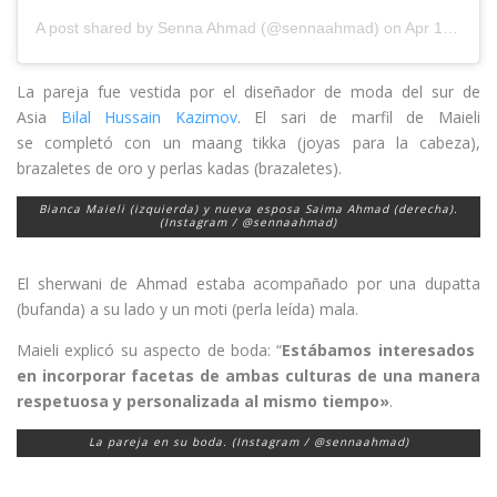
A post shared by
Senna Ahmad
(@sennaahmad) on
Apr 19, 2019 at 5:48am PDT
La pareja fue vestida por el diseñador de moda del sur de
Asia
Bilal Hussain Kazimov
. El sari de marfil de Maieli
se completó con un maang tikka (joyas para la cabeza),
brazaletes de oro y perlas kadas (brazaletes).
Bianca Maieli (izquierda) y nueva esposa Saima Ahmad (derecha).
(Instagram / @sennaahmad)
El sherwani de Ahmad estaba acompañado por una dupatta
(bufanda) a su lado y un moti (perla leída) mala.
Maieli explicó su aspecto de boda: “
Estábamos interesados ​​
en incorporar facetas de ambas culturas de una manera
respetuosa y personalizada al mismo tiempo»
.
La pareja en su boda. (Instagram / @sennaahmad)