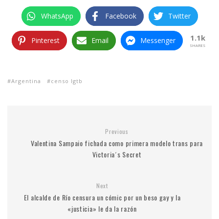
WhatsApp
Facebook
Twitter
1.1k
Pinterest
Email
Messenger
SHARES
Argentina
censo lgtb
Previous
Valentina Sampaio fichada como primera modelo trans para
Victoria´s Secret
Next
El alcalde de Río censura un cómic por un beso gay y la
«justicia» le da la razón