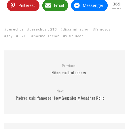
369
Pinterest
Email
Messenger
SHARES
derechos
derechos LGTB
discriminacion
famosos
gay
LGTB
normalización
visibilidad
Previous
Niños maltratadores
Next
Padres gais famosos: Joey González y Jonathan Rollo