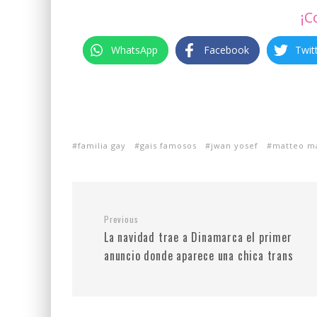
¡C
WhatsApp
Facebook
Twit
familia gay
gais famosos
jwan yosef
matteo ma
Previous
La navidad trae a Dinamarca el primer
anuncio donde aparece una chica trans