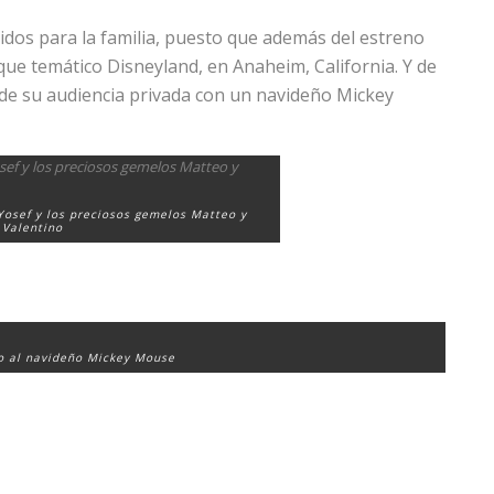
idos para la familia, puesto que además del estreno
rque temático Disneyland, en Anaheim, California. Y de
 de su audiencia privada con un navideño Mickey
Yosef y los preciosos gemelos Matteo y
Valentino
to al navideño Mickey Mouse