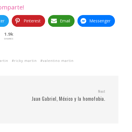
omparte!
ter
Pinterest
Email
Messenger
1.9k
SHARES
rtin
ricky martin
valentino martin
Next
Juan Gabriel, México y la homofobia.