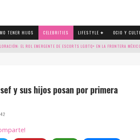
MO TENER HIJOS
CELEBRITIES
LIFESTYLE
OCIO Y CULT
LORACIÓN: EL ROL EMERGENTE DE ESCORTS LGBTQ+ EN LA FRONTERA MÉXI
ESGOS GENÉTICOS EN TU EMBARAZO
N CUATRO SELLOS QUE HONRAN LA HISTORIA LGTB
DOR DE LA NBA QUE SALIÓ DEL ARMARIO, SE CASA CON SU NOVIO
sef y sus hijos posan por primera
42
omparte!