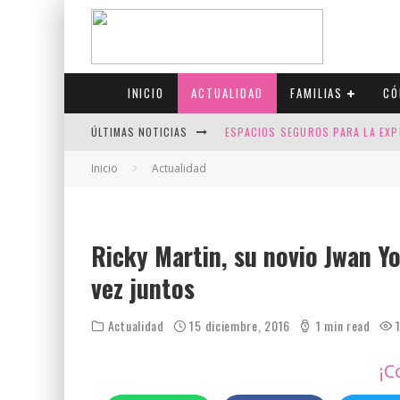
INICIO
ACTUALIDAD
FAMILIAS
CÓ
ÚLTIMAS NOTICIAS
ESPACIOS SEGUROS PARA LA EXP
FIV CON SCREENING: REDUCE RI
Inicio
Actualidad
CANADÁ CELEBRA EL ORGULLO CO
JASON COLLINS, EL PRIMER JUGA
Ricky Martin, su novio Jwan Yo
vez juntos
Actualidad
15 diciembre, 2016
1 min read
1
¡C