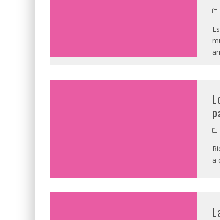
Es
mu
ar
L
p
Ri
a 
L