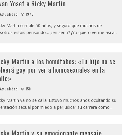
wan Yosef a Ricky Martin
Actualidad
1973
cky Martin cumple 50 años, y seguro que muchos de
sotros estáis pensando… ¿en serio? ¡Yo quiero verme así a
...
icky Martin a los homófobos: «Tu hijo no se
olverá gay por ver a homosexuales en la
alle»
Actualidad
150
cky Martin ya no se calla. Estuvo muchos años ocultando su
ientación sexual por miedo a perjudicar su carrera como
...
icky Martin y su emocionante mensaje