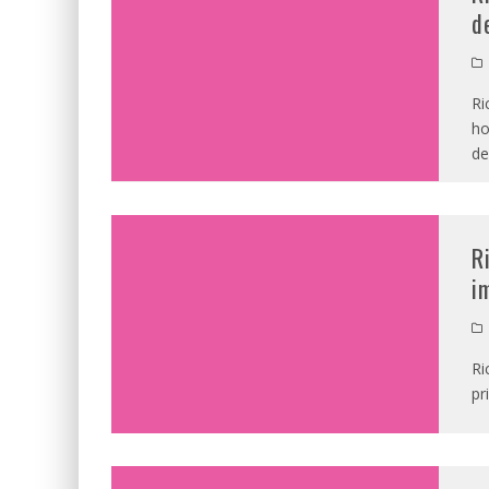
d
Ri
ho
de
R
i
Ri
pr