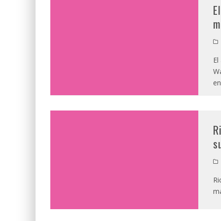
E
m
El
Wa
en
R
s
Ri
má