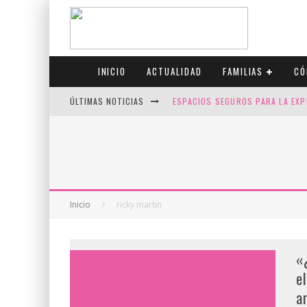
INICIO
ACTUALIDAD
FAMILIAS
CÓ
ÚLTIMAS NOTICIAS
ESPACIOS SEGUROS PARA LA EXP
FIV CON SCREENING: REDUCE RI
CANADÁ CELEBRA EL ORGULLO CO
JASON COLLINS, EL PRIMER JUGA
Inicio
ricky martin
«
e
a