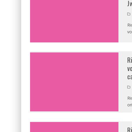
J
Ri
vo
R
v
c
Ri
or
R