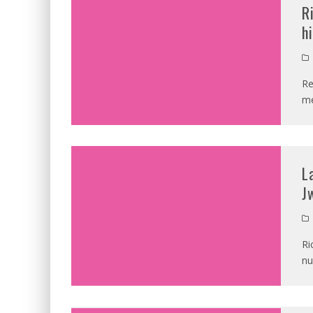
R
h
Re
me
L
J
Ri
nu