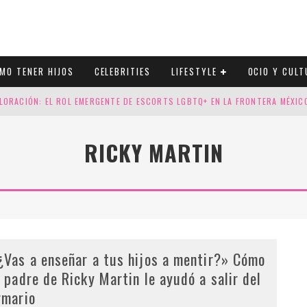
MO TENER HIJOS
CELEBRITIES
LIFESTYLE
OCIO Y CULT
LORACIÓN: EL ROL EMERGENTE DE ESCORTS LGBTQ+ EN LA FRONTERA MÉXI
ESGOS GENÉTICOS EN TU EMBARAZO
RICKY MARTIN
N CUATRO SELLOS QUE HONRAN LA HISTORIA LGTB
DOR DE LA NBA QUE SALIÓ DEL ARMARIO, SE CASA CON SU NOVIO
¿Vas a enseñar a tus hijos a mentir?» Cómo
l padre de Ricky Martin le ayudó a salir del
rmario