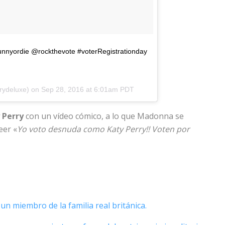
unnyordie @rockthevote #voterRegistrationday
rrydeluxe) on
Sep 28, 2016 at 6:01am PDT
 Perry
con un vídeo cómico, a lo que Madonna se
eer «
Yo voto desnuda como Katy Perry!! Voten por
un miembro de la familia real británica.