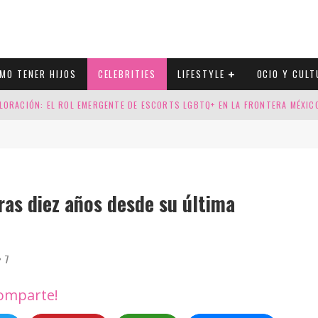
MO TENER HIJOS
CELEBRITIES
LIFESTYLE
OCIO Y CULT
LORACIÓN: EL ROL EMERGENTE DE ESCORTS LGBTQ+ EN LA FRONTERA MÉXI
ESGOS GENÉTICOS EN TU EMBARAZO
N CUATRO SELLOS QUE HONRAN LA HISTORIA LGTB
DOR DE LA NBA QUE SALIÓ DEL ARMARIO, SE CASA CON SU NOVIO
tras diez años desde su última
7
omparte!