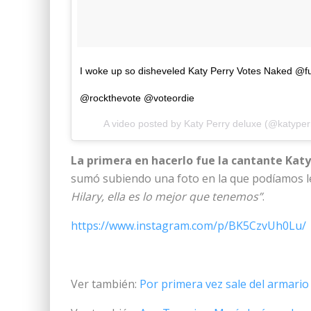
I woke up so disheveled Katy Perry Votes Naked @f
@rockthevote @voteordie
A video posted by Katy Perry deluxe (@katype
La primera en hacerlo fue la cantante Katy
sumó subiendo una foto en la que podíamos l
Hilary, ella es lo mejor que tenemos”
.
https://www.instagram.com/p/BK5CzvUh0Lu/
Ver también:
Por primera vez sale del armario 