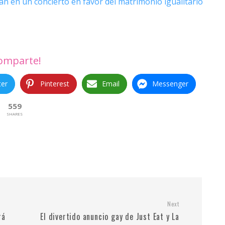
n en un concierto en favor del matrimonio igualitario
omparte!
ter
Pinterest
Email
Messenger
559
SHARES
Next
rá
El divertido anuncio gay de Just Eat y La