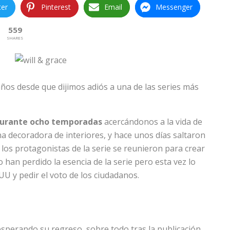
ter
Pinterest
Email
Messenger
559
SHARES
ños desde que dijimos adiós a una de las series más
 durante ocho temporadas
acercándonos a la vida de
 decoradora de interiores, y hace unos días saltaron
 los protagonistas de la serie se reunieron para crear
 han perdido la esencia de la serie pero esta vez lo
UU y pedir el voto de los ciudadanos.
sperando su regreso, sobre todo tras la publicación