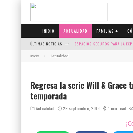
INICIO
ACTUALIDAD
FAMILIAS
CÓ
ÚLTIMAS NOTICIAS
ESPACIOS SEGUROS PARA LA EXP
FIV CON SCREENING: REDUCE RI
Inicio
Actualidad
CANADÁ CELEBRA EL ORGULLO CO
JASON COLLINS, EL PRIMER JUGA
Regresa la serie Will & Grace 
temporada
Actualidad
29 septiembre, 2016
1 min read
¡C