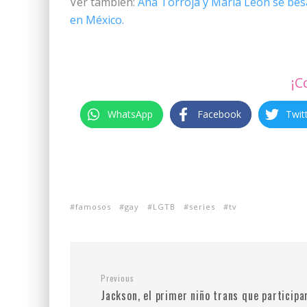
Ver también:
Ana Torroja y María León se besa
en México.
¡C
WhatsApp
Facebook
Twit
famosos
gay
LGTB
series
tv
Previous
Jackson, el primer niño trans que participa