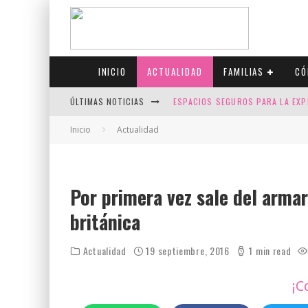
INICIO
ACTUALIDAD
FAMILIAS
CÓ
ÚLTIMAS NOTICIAS
ESPACIOS SEGUROS PARA LA EXP
FIV CON SCREENING: REDUCE RI
Inicio
Actualidad
CANADÁ CELEBRA EL ORGULLO CO
JASON COLLINS, EL PRIMER JUGA
Por primera vez sale del armar
británica
Actualidad
19 septiembre, 2016
1 min read
¡C