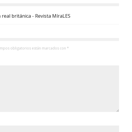
 real británica - Revista MíraLES
ampos obligatorios están marcados con
*