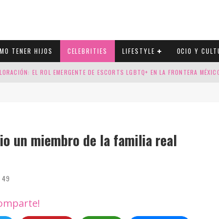
MO TENER HIJOS
CELEBRITIES
LIFESTYLE
OCIO Y CULT
LORACIÓN: EL ROL EMERGENTE DE ESCORTS LGBTQ+ EN LA FRONTERA MÉXI
ESGOS GENÉTICOS EN TU EMBARAZO
N CUATRO SELLOS QUE HONRAN LA HISTORIA LGTB
DOR DE LA NBA QUE SALIÓ DEL ARMARIO, SE CASA CON SU NOVIO
io un miembro de la familia real
49
omparte!