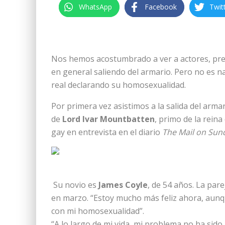
WhatsApp
Facebook
Twit
Nos hemos acostumbrado a ver a actores, prese
en general saliendo del armario. Pero no es n
real declarando su homosexualidad.
Por primera vez asistimos a la salida del armar
de
Lord Ivar Mountbatten
, primo de la rein
gay en entrevista en el diario
The Mail on Sun
Su novio es
James Coyle
, de 54 años. La par
en marzo. “Estoy mucho más feliz ahora, aun
con mi homosexualidad”.
“A lo largo de mi vida, mi problema no ha sido 