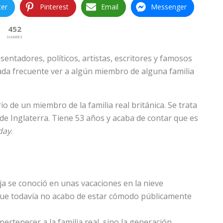
ter
Pinterest
Email
Messenger
452
SHARES
ntadores, políticos, artistas, escritores y famosos
ada frecuente ver a algún miembro de alguna familia
io de un miembro de la familia real británica. Se trata
a de Inglaterra. Tiene 53 años y acaba de contar que es
day
.
eja se conoció en unas vacaciones en la nieve
que todavía no acabo de estar cómodo públicamente
pertenecer a la familia real, sino la generación