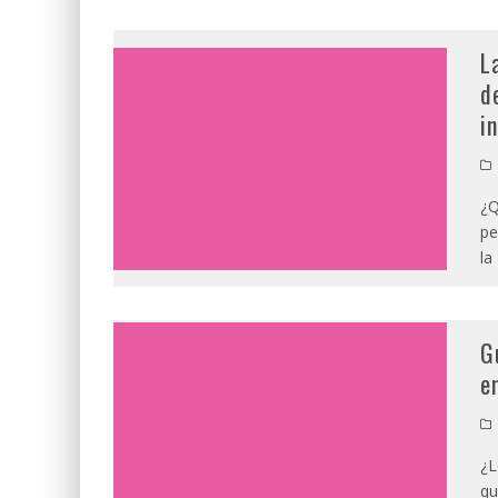
L
d
i
¿Q
pe
la
G
e
¿L
qu