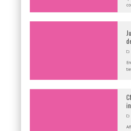
co
J
d
En
ti
C
i
Añ