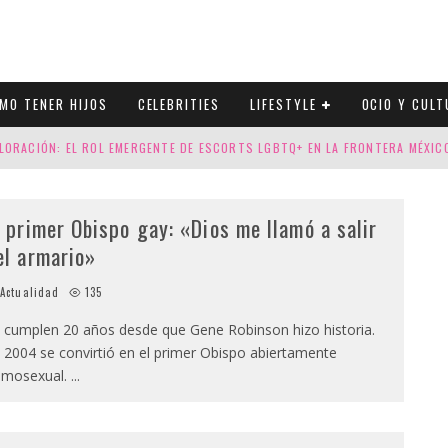
MO TENER HIJOS
CELEBRITIES
LIFESTYLE
OCIO Y CULT
LORACIÓN: EL ROL EMERGENTE DE ESCORTS LGBTQ+ EN LA FRONTERA MÉXI
ESGOS GENÉTICOS EN TU EMBARAZO
l primer Obispo gay: «Dios me llamó a salir
N CUATRO SELLOS QUE HONRAN LA HISTORIA LGTB
el armario»
DOR DE LA NBA QUE SALIÓ DEL ARMARIO, SE CASA CON SU NOVIO
Actualidad
135
 cumplen 20 años desde que Gene Robinson hizo historia.
 2004 se convirtió en el primer Obispo abiertamente
mosexual.
...