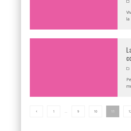
Vi
la
L
c
Pe
mu
1
…
9
10
11
1