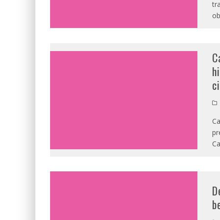
tr
ob
C
h
c
Ca
pr
Ca
D
b