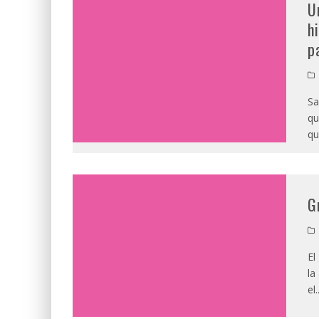
U
h
p
Sa
qu
qu
G
El
la
el
.