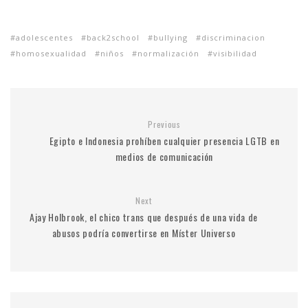
adolescentes
back2school
bullying
discriminacion
homosexualidad
niños
normalización
visibilidad
Previous
Egipto e Indonesia prohíben cualquier presencia LGTB en
medios de comunicación
Next
Ajay Holbrook, el chico trans que después de una vida de
abusos podría convertirse en Míster Universo