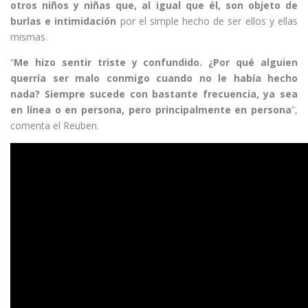
otros niños y niñas que, al igual que él, son objeto de
burlas e intimidación
por el simple hecho de ser ellos y ellas
mismas.
“
Me hizo sentir triste y confundido. ¿Por qué alguien
querría ser malo conmigo cuando no le había hecho
nada? Siempre sucede con bastante frecuencia, ya sea
en línea o en persona, pero principalmente en persona
”,
comenta el Reuben.