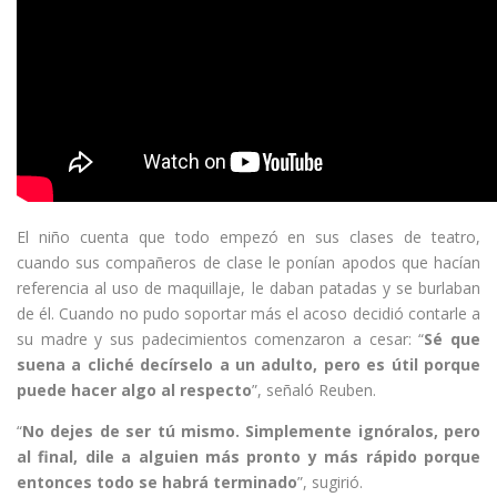
El niño cuenta que todo empezó en sus clases de teatro,
cuando sus compañeros de clase le ponían apodos que hacían
referencia al uso de maquillaje, le daban patadas y se burlaban
de él. Cuando no pudo soportar más el acoso decidió contarle a
su madre y sus padecimientos comenzaron a cesar: “
Sé que
suena a cliché decírselo a un adulto, pero es útil porque
puede hacer algo al respecto
”, señaló Reuben.
“
No dejes de ser tú mismo. Simplemente ignóralos, pero
al final, dile a alguien más pronto y más rápido porque
entonces todo se habrá terminado
”, sugirió.