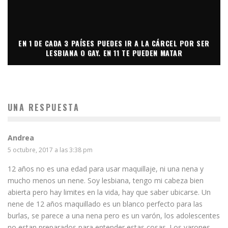
EN 1 DE CADA 3 PAÍSES PUEDES IR A LA CÁRCEL POR SER
LESBIANA O GAY. EN 11 TE PUEDEN MATAR
UNA RESPUESTA
Andrea
5 octubre, 2017 a las 3:38 pm
12 años no es una edad para usar maquillaje, ni una nena y
mucho menos un nene. Soy lesbiana, tengo mi cabeza bien
abierta pero hay limites en la vida, hay que saber ubicarse. Un
nene de 12 años maquillado es un blanco perfecto para las
burlas, se parece a una nena pero es un varón, los adolescentes
no estan preparados para entender estas cosas. Los varones