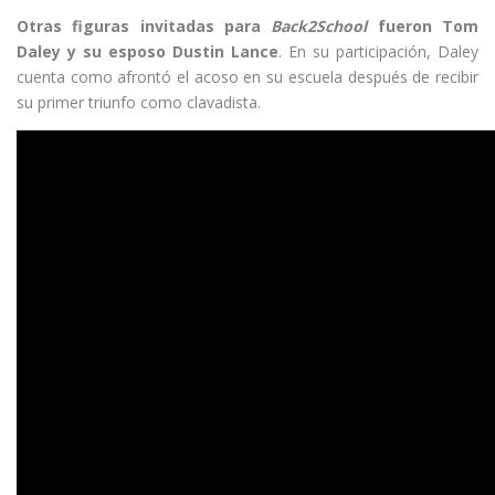
Otras figuras invitadas para
Back2School
fueron Tom
Daley y su esposo Dustin Lance
. En su participación, Daley
cuenta como afrontó el acoso en su escuela después de recibir
su primer triunfo como clavadista.