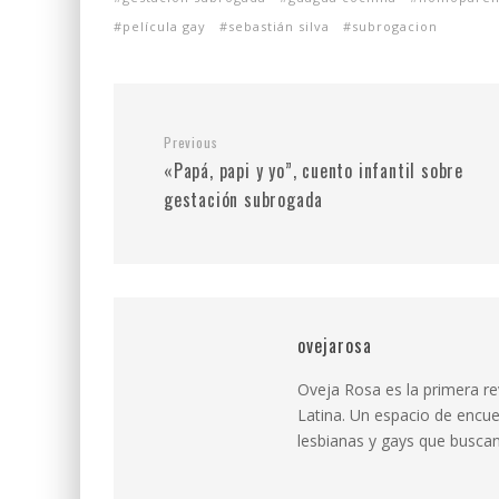
película gay
sebastián silva
subrogacion
Previous
«Papá, papi y yo”, cuento infantil sobre
gestación subrogada
ovejarosa
Oveja Rosa es la primera r
Latina. Un espacio de encue
lesbianas y gays que buscan 