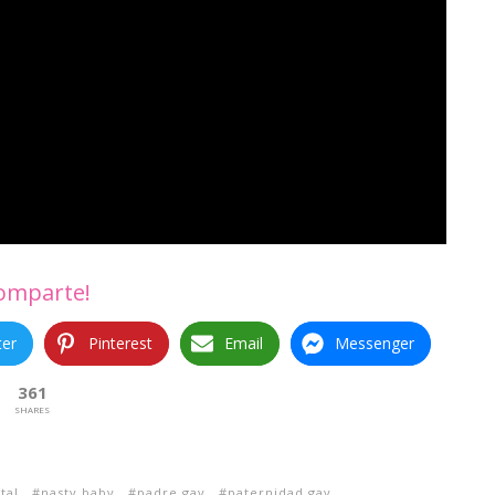
omparte!
ter
Pinterest
Email
Messenger
361
SHARES
tal
nasty baby
padre gay
paternidad gay