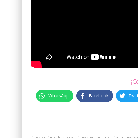
¡C
WhatsApp
Facebook
Twit
gestación subrogada
guagua cochina
homoparen