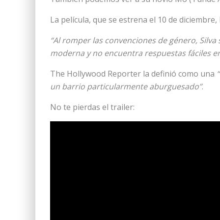
La película, que se estrena el 10 de diciembre,
“Al romper las convenciones de género, Silva s
moderna y no encuentra respuestas fáciles en
The Hollywood Reporter la definió como una
un barrio particularmente aburguesado”
.
No te pierdas el trailer: