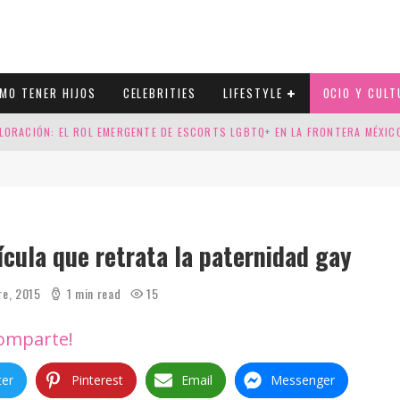
MO TENER HIJOS
CELEBRITIES
LIFESTYLE
OCIO Y CULT
LORACIÓN: EL ROL EMERGENTE DE ESCORTS LGBTQ+ EN LA FRONTERA MÉXI
ESGOS GENÉTICOS EN TU EMBARAZO
N CUATRO SELLOS QUE HONRAN LA HISTORIA LGTB
DOR DE LA NBA QUE SALIÓ DEL ARMARIO, SE CASA CON SU NOVIO
ícula que retrata la paternidad gay
re, 2015
1 min read
15
omparte!
ter
Pinterest
Email
Messenger