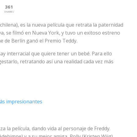
361
SHARES
ilena), es la nueva película que retrata la paternidad
lva, se filmó en Nueva York, y tuvo un exitoso estreno
ine de Berlín ganó el Premio Teddy.
ay interracial que quiere tener un bebé. Para ello
estarlo, retratando así una realidad cada vez más
más impresionantes
za la película, dando vida al personaje de Freddy.
bimpe) y a su mejor amiga, Polly (Kristen Wiig).