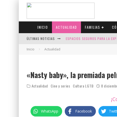
INICIO
ACTUALIDAD
FAMILIAS
CÓ
ÚLTIMAS NOTICIAS
ESPACIOS SEGUROS PARA LA EXP
FIV CON SCREENING: REDUCE RI
Inicio
Actualidad
CANADÁ CELEBRA EL ORGULLO CO
JASON COLLINS, EL PRIMER JUGA
«Nasty baby», la premiada pel
Actualidad
Cine y series
Cultura LGTB
8 diciemb
¡C
WhatsApp
Facebook
Twit