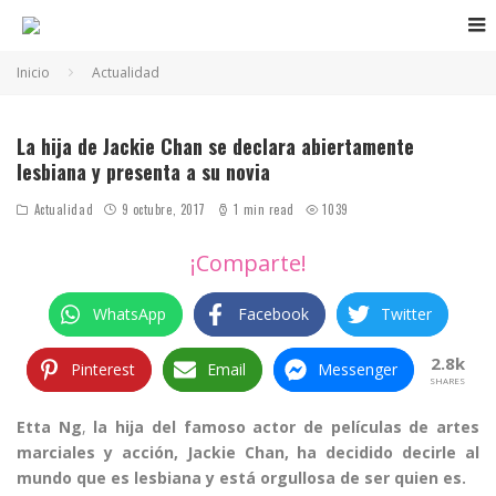
Inicio
Actualidad
Etta Ng junto a su novia Andi Autumn
La hija de Jackie Chan se declara abiertamente
lesbiana y presenta a su novia
Actualidad
9 octubre, 2017
1 min read
1039
¡Comparte!
WhatsApp
Facebook
Twitter
2.8k
Pinterest
Email
Messenger
SHARES
Etta Ng
,
la hija del famoso actor de películas de artes
marciales y acción, Jackie Chan, ha decidido decirle al
mundo que es lesbiana y está orgullosa de ser quien es.