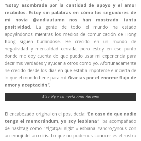
“
Estoy asombrada por la cantidad de apoyo y el amor
recibidos. Estoy sin palabras en cómo los seguidores de
mi novia @andiautumn nos han mostrado tanta
positividad.
La gente de todo el mundo ha estado
apoyándonos mientras los medios de comunicación de Hong
Kong siguen burlándose. He crecido en un mundo de
negatividad y mentalidad cerrada, pero estoy en ese punto
donde me doy cuenta de que puedo usar mi experiencia para
decir mis verdades y ayudar a otros como yo. Afortunadamente
he crecido desde los días en que estaba impotente e incierta de
lo que el mundo tiene para mí.
Gracias por el enorme flujo de
amor y aceptación
”.
Etta Ng y su novia Andi Autumn
El encabezado original en el post decía:
“
En caso de que nadie
tenga el memorándum, yo soy lesbiana
”
. Iba acompañado
de hashtag como “#lgbtqai #lgbt #lesbiana #androgynous con
un emoji del arco íris. Lo que no podemos conocer es el rostro