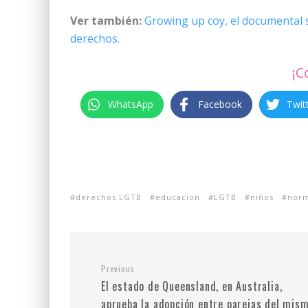
Ver también:
Growing up coy, el documental s
derechos.
¡C
WhatsApp
Facebook
Twit
derechos LGTB
educacion
LGTB
niños
norm
Previous
El estado de Queensland, en Australia,
aprueba la adopción entre parejas del mis