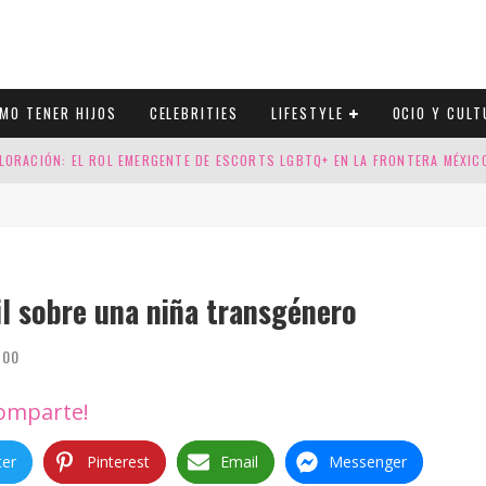
MO TENER HIJOS
CELEBRITIES
LIFESTYLE
OCIO Y CULT
LORACIÓN: EL ROL EMERGENTE DE ESCORTS LGBTQ+ EN LA FRONTERA MÉXI
ESGOS GENÉTICOS EN TU EMBARAZO
N CUATRO SELLOS QUE HONRAN LA HISTORIA LGTB
DOR DE LA NBA QUE SALIÓ DEL ARMARIO, SE CASA CON SU NOVIO
til sobre una niña transgénero
100
omparte!
ter
Pinterest
Email
Messenger