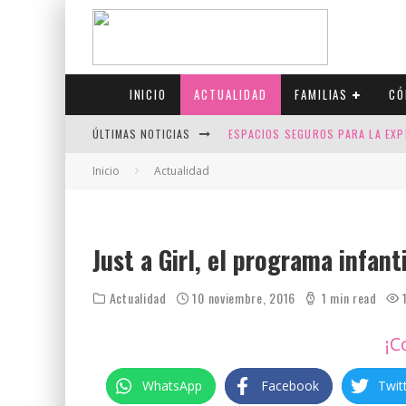
INICIO
ACTUALIDAD
FAMILIAS
CÓ
ÚLTIMAS NOTICIAS
ESPACIOS SEGUROS PARA LA EXP
FIV CON SCREENING: REDUCE RI
Inicio
Actualidad
CANADÁ CELEBRA EL ORGULLO CO
JASON COLLINS, EL PRIMER JUGA
Just a Girl, el programa infan
Actualidad
10 noviembre, 2016
1 min read
¡C
WhatsApp
Facebook
Twit