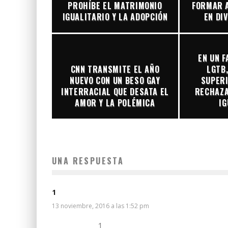
PROHÍBE EL MATRIMONIO
FORMAR 
IGUALITARIO Y LA ADOPCIÓN
EN DI
EN UN F
CNN TRANSMITE EL AÑO
LGTB,
NUEVO CON UN BESO GAY
SUPERI
INTERRACIAL QUE DESATA EL
RECHAZA
AMOR Y LA POLÉMICA
IG
UNA RESPUESTA
1
13 noviembre, 2016 a las 1:52 pm
1