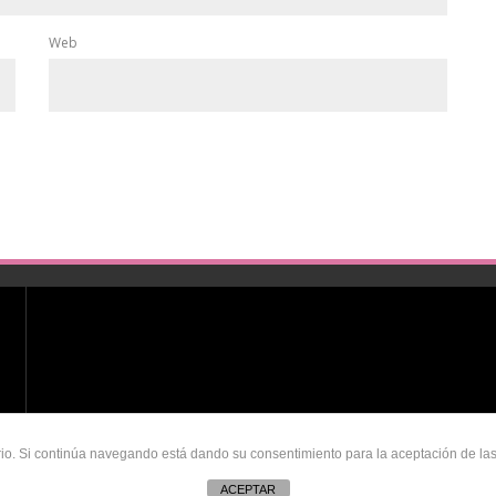
Web
uario. Si continúa navegando está dando su consentimiento para la aceptación de l
ACEPTAR