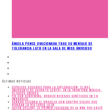
ÁNGELA PONCE OVACIONADA TRAS SU MENSAJE DE
TOLERANCIA LGTB EN LA GALA DE MISS UNIVERSO
ÚLTIMAS NOTICIAS
ESPACIOS SEGUROS PARA LA EXPLORACIÓN: EL ROL
EMERGENTE DE ESCORTS LGBTQ+ EN LA FRONTERA MÉXICO-
ESTADOS UNIDOS
FIV CON SCREENING: REDUCE RIESGOS GENÉTICOS EN TU
EMBARAZO
CANADÁ CELEBRA EL ORGULLO CON CUATRO SELLOS QUE
HONRAN LA HISTORIA LGTB
JASON COLLINS, EL PRIMER JUGADOR DE LA NBA QUE SALIÓ