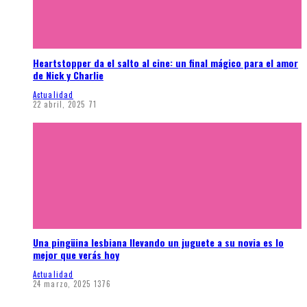
Heartstopper da el salto al cine: un final mágico para el amor
de Nick y Charlie
Actualidad
22 abril, 2025
71
Una pingüina lesbiana llevando un juguete a su novia es lo
mejor que verás hoy
Actualidad
24 marzo, 2025
1376