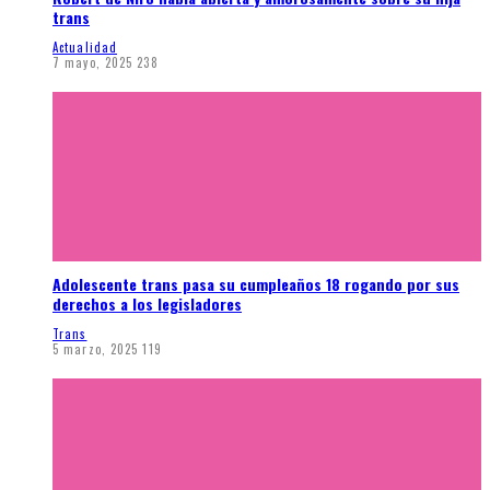
trans
Actualidad
7 mayo, 2025
238
Adolescente trans pasa su cumpleaños 18 rogando por sus
derechos a los legisladores
Trans
5 marzo, 2025
119