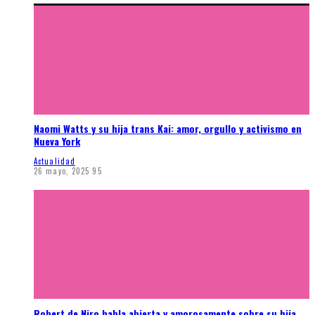
Naomi Watts y su hija trans Kai: amor, orgullo y activismo en
Nueva York
Actualidad
26 mayo, 2025
95
Robert de Niro habla abierta y amorosamente sobre su hija