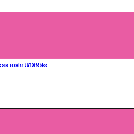
acoso escolar LGTBIfóbico