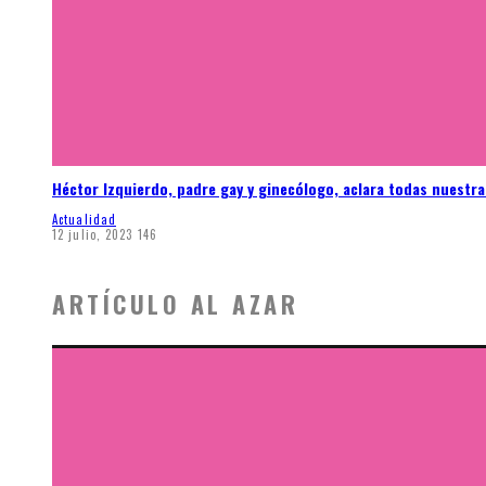
Héctor Izquierdo, padre gay y ginecólogo, aclara todas nuestr
Actualidad
12 julio, 2023
146
ARTÍCULO AL AZAR