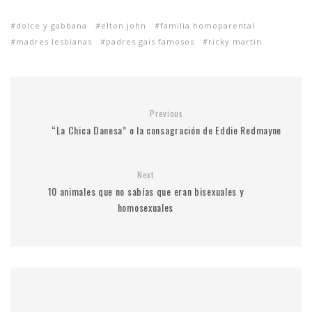
dolce y gabbana
elton john
familia homoparental
madres lesbianas
padres gais famosos
ricky martin
Previous
“La Chica Danesa” o la consagración de Eddie Redmayne
Next
10 animales que no sabías que eran bisexuales y
homosexuales