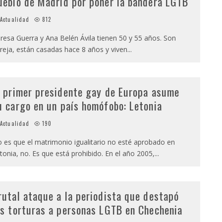
ueblo de Madrid por poner la bandera LGTB
Actualidad
812
resa Guerra y Ana Belén Ávila tienen 50 y 55 años. Son
reja, están casadas hace 8 años y viven
...
l primer presidente gay de Europa asume
u cargo en un país homófobo: Letonia
Actualidad
190
 es que el matrimonio igualitario no esté aprobado en
tonia, no. Es que está prohibido. En el año 2005,
...
rutal ataque a la periodista que destapó
as torturas a personas LGTB en Chechenia