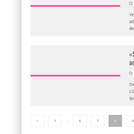
Ye
ad
de
«
a
De
LG
qu
1
…
6
7
8
9