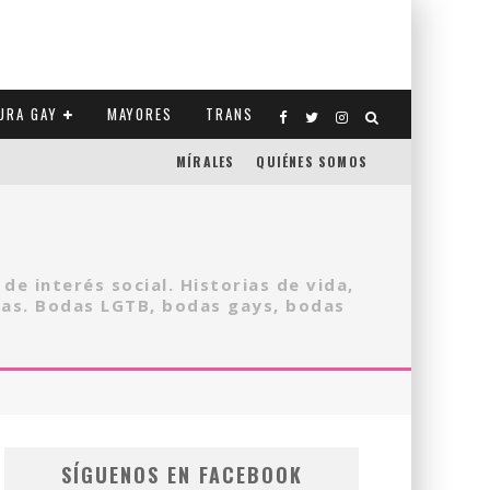
URA GAY
MAYORES
TRANS
MÍRALES
QUIÉNES SOMOS
CO-ESTADOS UNIDOS
de interés social. Historias de vida,
nas. Bodas LGTB, bodas gays, bodas
SÍGUENOS EN FACEBOOK