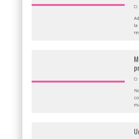
Ad
la
re
M
p
No
co
m
U