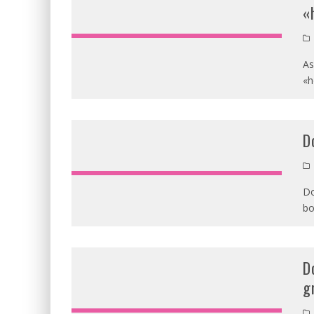
«
As
«h
D
Do
bo
D
g