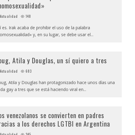
homosexualidad»
Actualidad
148
í es. Irak acaba de prohibir el uso de la palabra
omosexualidad» y, en su lugar, se debe usar el
...
oug, Atila y Douglas, un sí quiero a tres
Actualidad
683
ug, Atila y Douglas han protagonizado hace unos días una
da gay a tres que se está haciendo viral en
...
os venezolanos se convierten en padres
racias a los derechos LGTBI en Argentina
Actualidad
245