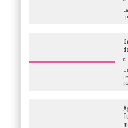
La
qu
D
d
Os
po
po
A
F
m