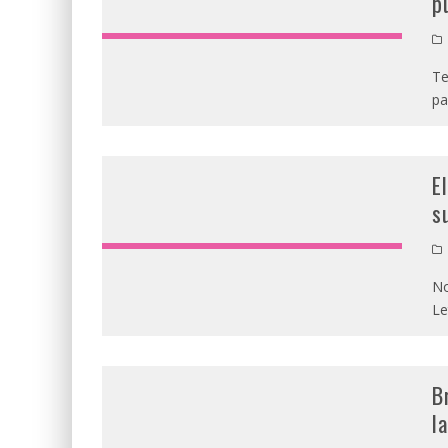
p
Te
pa
E
s
No
Le
B
l