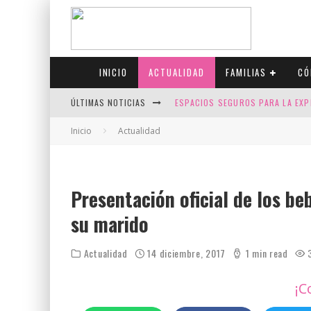
INICIO
ACTUALIDAD
FAMILIAS
CÓ
ÚLTIMAS NOTICIAS
ESPACIOS SEGUROS PARA LA EXP
FIV CON SCREENING: REDUCE RI
Inicio
Actualidad
CANADÁ CELEBRA EL ORGULLO CO
JASON COLLINS, EL PRIMER JUGA
Presentación oficial de los be
su marido
Actualidad
14 diciembre, 2017
1 min read
¡C