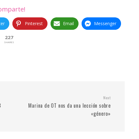
omparte!
ter
Pinterest
Email
Messenger
227
SHARES
Next
B
Marina de OT nos da una lección sobre
«género»