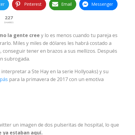
ter
Pinterest
Email
Messenger
227
SHARES
omo la gente cree
y lo es menos cuando tu pareja es
arlo. Miles y miles de dólares les habrá costado a
o
, conseguir tener en brazos a sus mellizos. Después
ón subrogada.
interpretar a Ste Hay en la serie Hollyoaks) y su
apás
para la primavera de 2017 con un emotiva
witter un imagen de dos pulseritas de hospital, lo que
 ya estaban aquí.