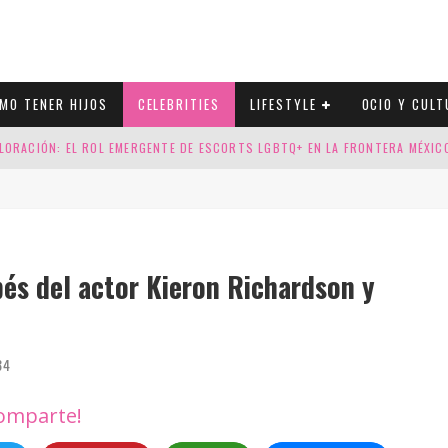
MO TENER HIJOS
CELEBRITIES
LIFESTYLE
OCIO Y CULT
LORACIÓN: EL ROL EMERGENTE DE ESCORTS LGBTQ+ EN LA FRONTERA MÉXI
ESGOS GENÉTICOS EN TU EMBARAZO
N CUATRO SELLOS QUE HONRAN LA HISTORIA LGTB
DOR DE LA NBA QUE SALIÓ DEL ARMARIO, SE CASA CON SU NOVIO
bés del actor Kieron Richardson y
34
omparte!