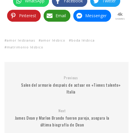
WhatsApp
Facebook
Twitter
4k
Pinterest
Email
Messenger
SHARES
amor lesbianas
amor lésbico
boda lésbica
matrimonio lésbico
Previous
Salen del armario después de actuar en «Tienes talento»
Italia
Next
James Dean y Marlon Brando fueron pareja, asegura la
última biografía de Dean