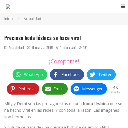
Inicio
Actualidad
Preciosa boda lésbica se hace viral
Actualidad
31 marzo, 2016
1 min read
191
¡Comparte!
WhatsApp
Facebook
Twitter
4k
Pinterest
Email
Messenger
SHARES
Milly y Demi son las protagonistas de una
boda lésbica
que se
ha hecho viral en las redes. Y con toda la razón. Las imágenes
son hermosas.
Sin duda se trata de una preciosa historia de amor. «Nos