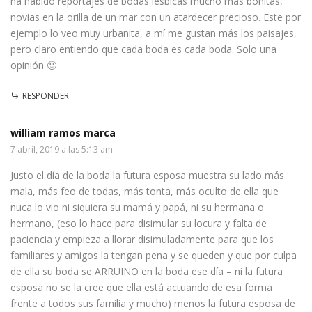
ha habido reportajes de bodas lésbicas mucho mas bonitas,
novias en la orilla de un mar con un atardecer precioso. Este por
ejemplo lo veo muy urbanita, a mí me gustan más los paisajes,
pero claro entiendo que cada boda es cada boda. Solo una
opinión 🙂
RESPONDER
william ramos marca
7 abril, 2019 a las 5:13 am
Justo el día de la boda la futura esposa muestra su lado más
mala, más feo de todas, más tonta, más oculto de ella que
nuca lo vio ni siquiera su mamá y papá, ni su hermana o
hermano, (eso lo hace para disimular su locura y falta de
paciencia y empieza a llorar disimuladamente para que los
familiares y amigos la tengan pena y se queden y que por culpa
de ella su boda se ARRUINO en la boda ese día – ni la futura
esposa no se la cree que ella está actuando de esa forma
frente a todos sus familia y mucho) menos la futura esposa de