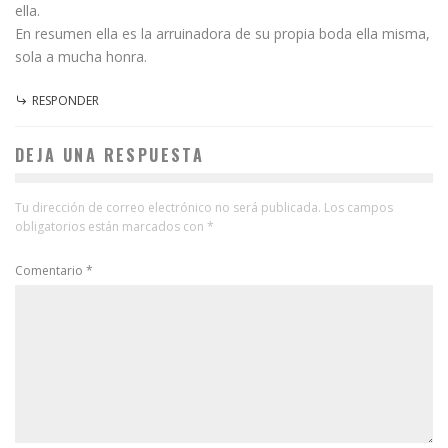
ella.
En resumen ella es la arruinadora de su propia boda ella misma,
sola a mucha honra.
RESPONDER
DEJA UNA RESPUESTA
Tu dirección de correo electrónico no será publicada.
Los campos
obligatorios están marcados con
*
Comentario
*