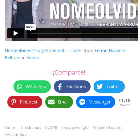
Nomeolvides / Forget-me-not – Trailer
from
Ferran Navarro-
Beltrán
on
Vimeo
.
¡Comparte!
WhatsApp
Facebook
Twitter
11.1k
Pinterest
Email
Messenger
SHARES
amor
lesbianas
LGTB
mayores lgtb
normalización
visibilidad