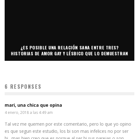
¿ES POSIBLE UNA RELACIÓN SANA ENTRE TRES?
HISTORIAS DE AMOR GAY Y LÉSBICO QUE LO DEMUESTRAN
6 RESPONSES
mari, una chica que opina
4 enero, 2018 a las 4:49 am
Tal vez me quemen por este comentario, pero lo que yo opino
es que segun este estudio, los bi son mas infelices no por ser
bi…mas bien creo que es porque al ser bi sus parejas o son