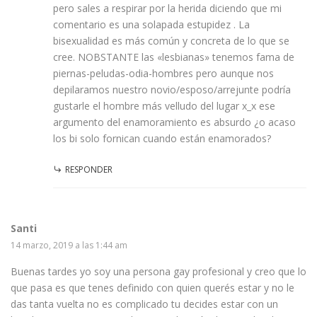
pero sales a respirar por la herida diciendo que mi
comentario es una solapada estupidez . La
bisexualidad es más común y concreta de lo que se
cree. NOBSTANTE las «lesbianas» tenemos fama de
piernas-peludas-odia-hombres pero aunque nos
depilaramos nuestro novio/esposo/arrejunte podría
gustarle el hombre más velludo del lugar x_x ese
argumento del enamoramiento es absurdo ¿o acaso
los bi solo fornican cuando están enamorados?
RESPONDER
Santi
14 marzo, 2019 a las 1:44 am
Buenas tardes yo soy una persona gay profesional y creo que lo
que pasa es que tenes definido con quien querés estar y no le
das tanta vuelta no es complicado tu decides estar con un