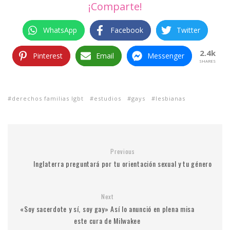
¡Comparte!
WhatsApp
Facebook
Twitter
2.4k
Pinterest
Email
Messenger
SHARES
derechos familias lgbt
estudios
gays
lesbianas
Previous
Inglaterra preguntará por tu orientación sexual y tu género
Next
«Soy sacerdote y sí, soy gay» Así lo anunció en plena misa
este cura de Milwakee