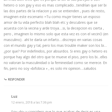
hetero o son gay y eso es mas complicado…tendrían que ser bi
las dos partes de la relacion y asi se entienden , pues de resto,
imaginen este escenario =Tu como mujer tienes un esposo
amor de tu vida perfecto blah blah etc y descubres que se
acuesta con la vecina y arde troya….si, la decepcion es cierta ,
pero , imaginen lo mismo solo que esta vez es con el vecinO (en
masculino) . ahí te daría un infarto….discrepo en varias cosas
con el mundo gay y tal, pero los mas trouble maker son los bi…
¿por que? Por indefinidos, por absurdos. Si eres gay o hetero es
porque hay algo del otro que te mueve el piso, pero los bi…ellxs
no valoran la masculinidad o la femineidad como se merece. En
fin, pero no soy «bifobica » , es solo mi opinion….saludos
RESPONDER
Luz
12 enero, 2018 a las 7:36 pm
Soy «bi» y considero que lo que acabas de decir es una