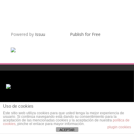
Powered by
Issuu
Publish for Free
Uso de cookies
Este sitio web utiliza cookies para que usted tenga la mejor experiencia de
usuario. Si continúa navegando está dando su consentimiento para la
aceptación de las mencionadas cookies y la aceptación de nuestra
política de
cookies
, pinche el enlace para mayor información.
POLÍTICA DE PRIVACIDAD
AVISO LEGAL
POLÍTICA DE COOKIES
plugin cookies
ACEPTAR