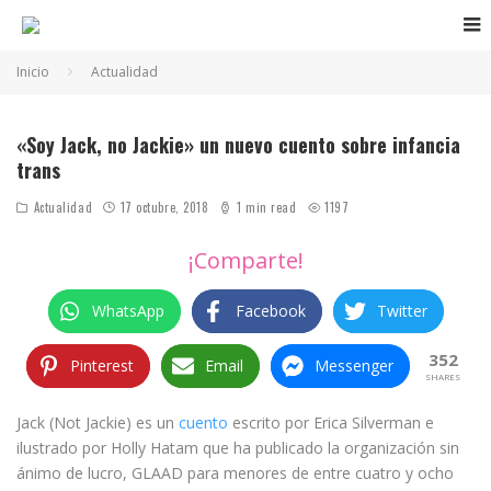
Inicio
Actualidad
«Soy Jack, no Jackie» un nuevo cuento sobre infancia
trans
Actualidad
17 octubre, 2018
1 min read
1197
¡Comparte!
WhatsApp
Facebook
Twitter
352
Pinterest
Email
Messenger
SHARES
Jack (Not Jackie) es un
cuento
escrito por Erica Silverman e
ilustrado por Holly Hatam que ha publicado la organización sin
ánimo de lucro, GLAAD para menores de entre cuatro y ocho