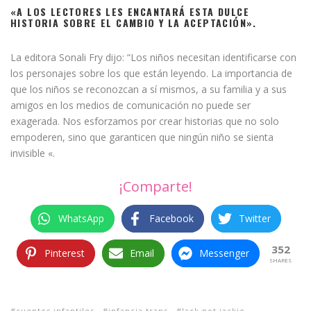
«A LOS LECTORES LES ENCANTARÁ ESTA DULCE
HISTORIA SOBRE EL CAMBIO Y LA ACEPTACIÓN».
La editora Sonali Fry dijo: “Los niños necesitan identificarse con
los personajes sobre los que están leyendo. La importancia de
que los niños se reconozcan a sí mismos, a su familia y a sus
amigos en los medios de comunicación no puede ser
exagerada. Nos esforzamos por crear historias que no solo
empoderen, sino que garanticen que ningún niño se sienta
invisible «.
¡Comparte!
WhatsApp
Facebook
Twitter
352
Pinterest
Email
Messenger
SHARES
cuentos infantiles
infancia trans
Jack not jackie