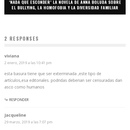
‘NADA QUE ESCONDER’ LA NOVELA DE ANNA BOLUDA SOBRE
EL BULLYING, LA HOMOFOBIA Y LA DIVERSIDAD FAMILIAR
2 RESPONSES
viviana
2 enero, 2019 a las 10:41 pm
esta basura tiene que ser exterminada ,este tipo de
artículos,esa editoriales. podridas deberian ser censuradas dan
asco como humanos
RESPONDER
Jacqueline
29 marzo, 2019 a las 7:07 pm