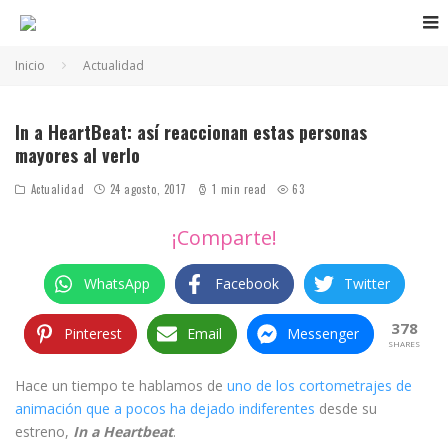
Inicio
Actualidad
In a HeartBeat: así reaccionan estas personas
mayores al verlo
Actualidad
24 agosto, 2017
1 min read
63
¡Comparte!
WhatsApp
Facebook
Twitter
378
Pinterest
Email
Messenger
SHARES
Hace un tiempo te hablamos de
uno de los cortometrajes de
animación que a pocos ha dejado indiferentes
desde su
estreno,
In a Heartbeat
.