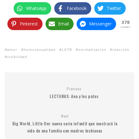
WhatsApp
Facebook
Twitter
378
Pinterest
Email
Messenger
SHARES
amor
homosexualidad
LGTB
normalización
reacción
visibilidad
Previous
LECTURAS: Ana y los patos
Next
Big World, Little Om: nueva serie infantil que mostrará la
vida de una familia con madres lesbianas