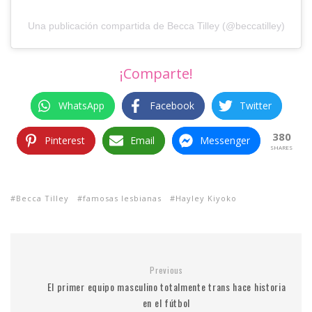
Una publicación compartida de Becca Tilley (@beccatilley)
¡Comparte!
WhatsApp
Facebook
Twitter
380
Pinterest
Email
Messenger
SHARES
Becca Tilley
famosas lesbianas
Hayley Kiyoko
Previous
El primer equipo masculino totalmente trans hace historia
en el fútbol