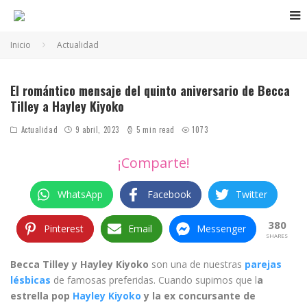
Inicio
Actualidad
Becca Tilley y Hayley Kiyoko
El romántico mensaje del quinto aniversario de Becca
Tilley a Hayley Kiyoko
Actualidad
9 abril, 2023
5 min read
1073
¡Comparte!
WhatsApp
Facebook
Twitter
380
Pinterest
Email
Messenger
SHARES
Becca Tilley y Hayley Kiyoko
son una de nuestras
parejas
lésbicas
de famosas preferidas. Cuando supimos que l
a
estrella pop
Hayley Kiyoko
y la ex concursante de