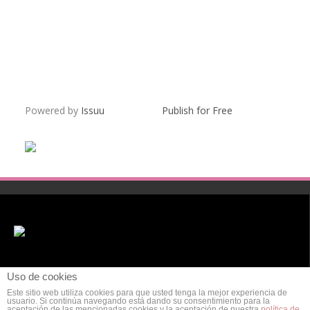
Powered by
Issuu
Publish for Free
Uso de cookies
Este sitio web utiliza cookies para que usted tenga la mejor experiencia de
usuario. Si continúa navegando está dando su consentimiento para la
aceptación de las mencionadas cookies y la aceptación de nuestra
política de