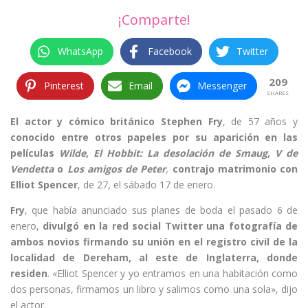
¡Comparte!
WhatsApp
Facebook
Twitter
209
Pinterest
Email
Messenger
SHARES
El actor y cómico británico Stephen Fry
, de 57 años y
conocido entre otros papeles por su aparición en las
películas
Wilde
,
El Hobbit: La desolación de Smaug
,
V de
Vendetta
o
Los amigos de Peter
,
contrajo matrimonio con
Elliot Spencer
, de 27, el sábado 17 de enero.
Fry
, que había anunciado sus planes de boda el pasado 6 de
enero,
divulgó en la red social Twitter una fotografía de
ambos novios firmando su unión en el registro civil de la
localidad de Dereham, al este de Inglaterra, donde
residen
. «Elliot Spencer y yo entramos en una habitación como
dos personas, firmamos un libro y salimos como una sola», dijo
el actor.