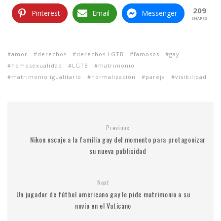
209
Pinterest
Email
Messenger
SHARES
amor
derechos
derechos LGTB
famosos
gay
homosexualidad
LGTB
matrimonio
matrimonio igualitario
normalización
pareja
visibilidad
Previous
Nikon escoje a la familia gay del momento para protagonizar
su nueva publicidad
Next
Un jugador de fútbol americano gay le pide matrimonio a su
novio en el Vaticano