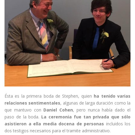
Ésta es la primera boda de Stephen, quien
ha tenido varias
relaciones sentimentales
, algunas de larga duración como la
que mantuvo con
Daniel Cohen
, pero nunca había dado el
paso de la boda.
La ceremonia fue tan privada que sólo
asistieron a ella media docena de personas
incluidos los
dos testigos necesarios para el tramite administrativo.