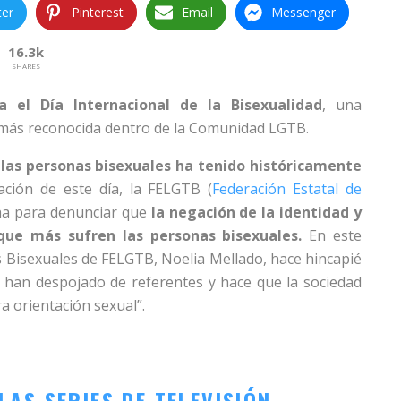
ter
Pinterest
Email
Messenger
16.3k
SHARES
 el Día Internacional de la Bisexualidad
, una
más reconocida dentro de la Comunidad LGTB.
e las personas bisexuales ha tenido históricamente
ación de este día, la FELGTB (
Federación Estatal de
ha para denunciar que
la negación de la identidad y
s que más sufren las personas bisexuales.
En este
as Bisexuales de FELGTB, Noelia Mellado, hace hincapié
os han despojado de referentes y hace que la sociedad
a orientación sexual”.
LAS SERIES DE TELEVISIÓN