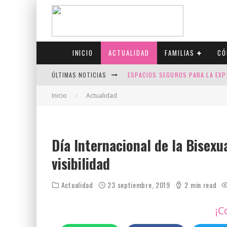
INICIO
ACTUALIDAD
FAMILIAS
CÓ
ÚLTIMAS NOTICIAS
ESPACIOS SEGUROS PARA LA EXP
FIV CON SCREENING: REDUCE RI
Inicio
Actualidad
CANADÁ CELEBRA EL ORGULLO CO
JASON COLLINS, EL PRIMER JUGA
Día Internacional de la Bisexu
visibilidad
Actualidad
23 septiembre, 2019
2 min read
¡C