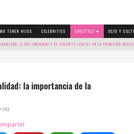
MO TENER HIJOS
CELEBRITIES
LIFESTYLE
OCIO Y CULT
LORACIÓN: EL ROL EMERGENTE DE ESCORTS LGBTQ+ EN LA FRONTERA MÉXI
ESGOS GENÉTICOS EN TU EMBARAZO
N CUATRO SELLOS QUE HONRAN LA HISTORIA LGTB
DOR DE LA NBA QUE SALIÓ DEL ARMARIO, SE CASA CON SU NOVIO
alidad: la importancia de la
392
omparte!