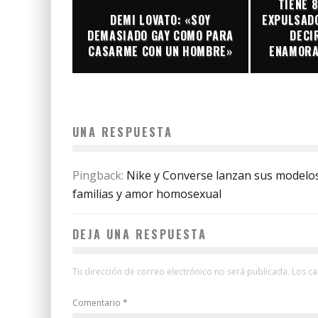
TIENE 
DEMI LOVATO: «SOY
EXPULSADO
DEMASIADO GAY COMO PARA
DECI
CASARME CON UN HOMBRE»
ENAMORA
UNA RESPUESTA
Pingback:
Nike y Converse lanzan sus modelos
familias y amor homosexual
DEJA UNA RESPUESTA
Tu dirección de correo electrónico no será publicada.
Los c
Comentario
*