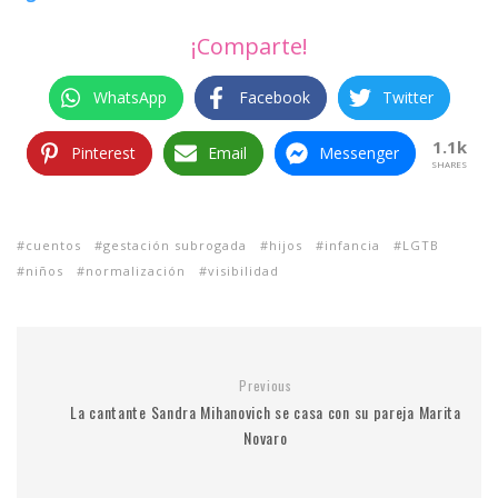
¡Comparte!
WhatsApp
Facebook
Twitter
1.1k
Pinterest
Email
Messenger
SHARES
cuentos
gestación subrogada
hijos
infancia
LGTB
niños
normalización
visibilidad
Previous
La cantante Sandra Mihanovich se casa con su pareja Marita
Novaro