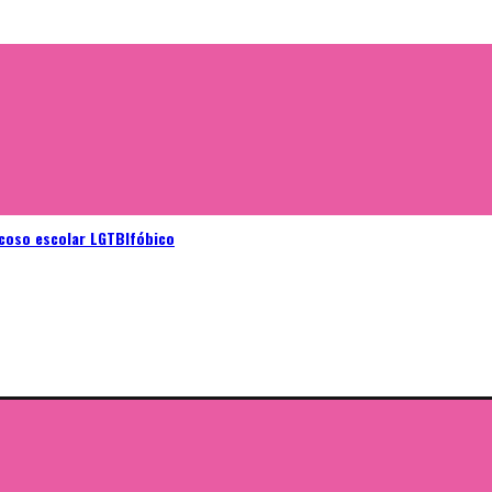
acoso escolar LGTBIfóbico