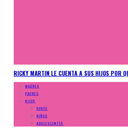
RICKY MARTIN LE CUENTA A SUS HIJOS POR Q
MADRES
PADRES
HIJOS
BEBÉS
NIÑOS
ADOLESCENTES