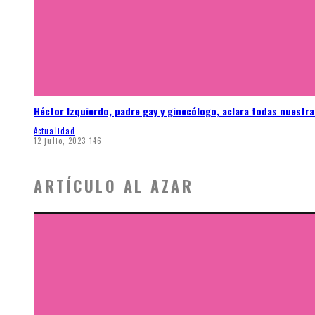
Héctor Izquierdo, padre gay y ginecólogo, aclara todas nuestr
Actualidad
12 julio, 2023
146
ARTÍCULO AL AZAR