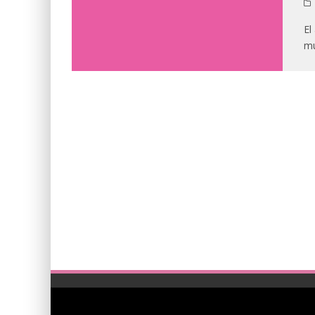
El
mu