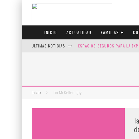
INICIO
ACTUALIDAD
FAMILIAS
CÓ
ÚLTIMAS NOTICIAS
ESPACIOS SEGUROS PARA LA EXP
FIV CON SCREENING: REDUCE RI
CANADÁ CELEBRA EL ORGULLO CO
JASON COLLINS, EL PRIMER JUGA
Inicio
Ian McKellen gay
I
d