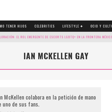
MO TENER HIJOS
CELEBRITIES
LIFESTYLE
OCIO Y CULT
LORACIÓN: EL ROL EMERGENTE DE ESCORTS LGBTQ+ EN LA FRONTERA MÉXI
ESGOS GENÉTICOS EN TU EMBARAZO
IAN MCKELLEN GAY
N CUATRO SELLOS QUE HONRAN LA HISTORIA LGTB
DOR DE LA NBA QUE SALIÓ DEL ARMARIO, SE CASA CON SU NOVIO
an McKellen colabora en la petición de mano
e uno de sus fans.