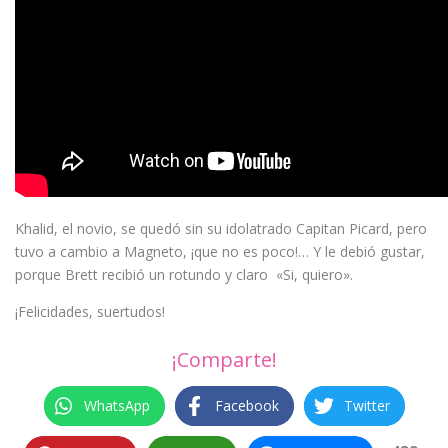
Khalid, el novio, se quedó sin su idolatrado Capitan Picard, pero
tuvo a cambio a Magneto, ¡que no es poco!… Y le debió gustar,
porque Brett recibió un rotundo y claro «Si, quiero».
¡Felicidades, suertudos!
¡Comparte!
WhatsApp
Facebook
Twitter