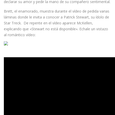
declarar su amor y pedir la mano de su compañero sentimental.
Brett, el enamorado, muestra durante el vídeo de pedida varias
láminas donde le invita a conocer a Patrick Stewart, su ídolo de
Star Treck. De repente en el vídeo aparece McKellen,
explicando que «Stewart no está disponible». Echale un vistazo
al romántico vídeo: