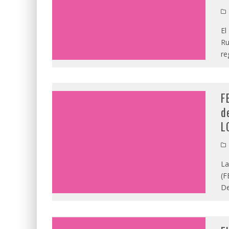
El
Ru
re
F
d
L
La
(F
D