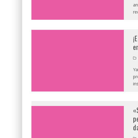
an
re
¡
e
Ya
pr
in
«
p
d