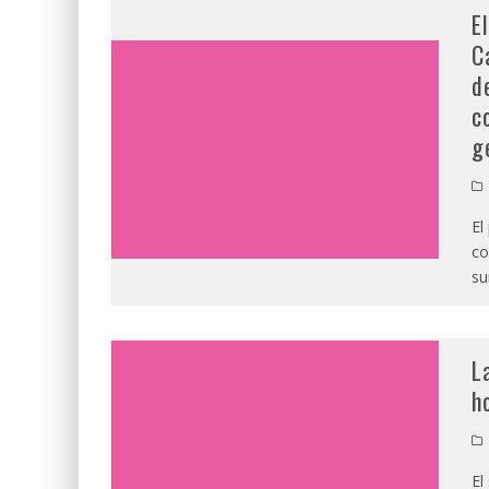
E
C
d
c
g
El
co
su
L
h
El