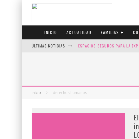
INICIO
ACTUALIDAD
FAMILIAS
CÓ
ÚLTIMAS NOTICIAS
ESPACIOS SEGUROS PARA LA EXP
FIV CON SCREENING: REDUCE RI
CANADÁ CELEBRA EL ORGULLO CO
JASON COLLINS, EL PRIMER JUGA
Inicio
derechos humanos
E
i
L