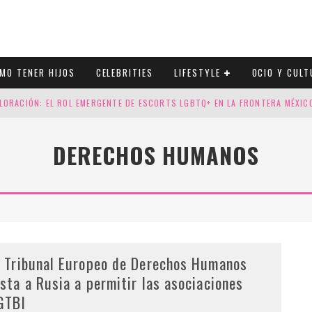
MO TENER HIJOS
CELEBRITIES
LIFESTYLE
OCIO Y CULT
LORACIÓN: EL ROL EMERGENTE DE ESCORTS LGBTQ+ EN LA FRONTERA MÉXI
ESGOS GENÉTICOS EN TU EMBARAZO
DERECHOS HUMANOS
N CUATRO SELLOS QUE HONRAN LA HISTORIA LGTB
DOR DE LA NBA QUE SALIÓ DEL ARMARIO, SE CASA CON SU NOVIO
l Tribunal Europeo de Derechos Humanos
nsta a Rusia a permitir las asociaciones
GTBI