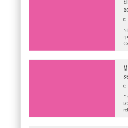
E
c
Ni
qu
co
M
s
Do
la
re