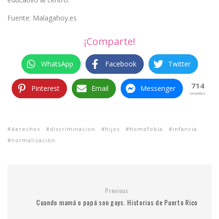
Fuente: Malagahoy.es
¡Comparte!
WhatsApp
Facebook
Twitter
714
Pinterest
Email
Messenger
SHARES
derechos
discriminacion
hijos
homofobia
infancia
normalización
Previous
Cuando mamá o papá son gays. Historias de Puerto Rico