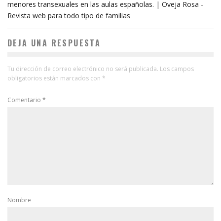
menores transexuales en las aulas españolas. | Oveja Rosa -
Revista web para todo tipo de familias
DEJA UNA RESPUESTA
Tu dirección de correo electrónico no será publicada.
Los campos
obligatorios están marcados con
*
Comentario
*
Nombre