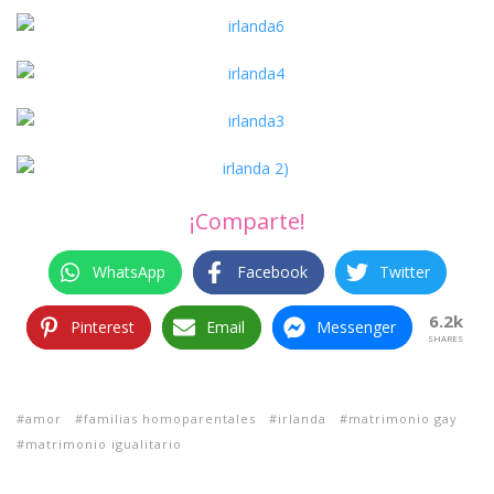
¡Comparte!
WhatsApp
Facebook
Twitter
6.2k
Pinterest
Email
Messenger
SHARES
amor
familias homoparentales
irlanda
matrimonio gay
matrimonio igualitario