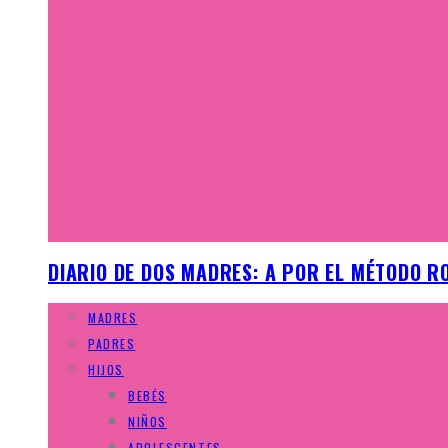
DIARIO DE DOS MADRES: A POR EL MÉTODO R
MADRES
PADRES
HIJOS
BEBÉS
NIÑOS
ADOLESCENTES