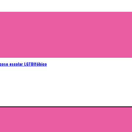
acoso escolar LGTBIfóbico