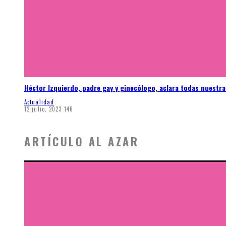
Héctor Izquierdo, padre gay y ginecólogo, aclara todas nuestr
Actualidad
12 julio, 2023
146
ARTÍCULO AL AZAR