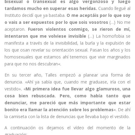
bisexual o transexual es algo vergonzoso y luego
tardamos mucho en superar esas heridas.
Cuando llegué al
Instituto decidí que ya bastaba.
O me aceptáis por lo que soy
o vais a ser expuestos por lo que sois vosotros
(…) No me
aceptaron.
Fueron violentos conmigo, se rieron de mí,
intentaron que me volviese invisible
(…) La homofobia se
manifesta a través de la invisibilidad, la burla y la expulsión de
los que osan revelar su orientación sexual. Pasan los años y los
homosexuales que estamos ahí tenemos que vivir marginados
para que no nos descubran
«.
En su tercer año, Talles empezó a planear una forma de
denuncia. «Ahí ya sabía que, cuando me graduase, iría con el
vestido»
.
«
Mi primera idea fue llevar algo glamuroso, una
cosa bien rebuscada. Pero, como había tanto que
denunciar, me pareció que más importante que estar
bonito era llamar la atención sobre los problemas
«. De ahí
la camiseta con la lista de denuncias que llevaba bajo el vestido.
A continuación os dejamos el vídeo del momento de la
graduación: