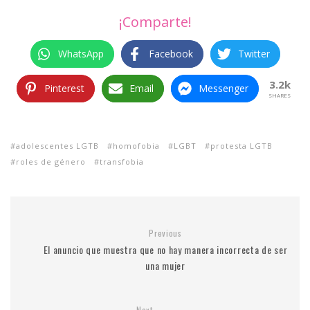
¡Comparte!
WhatsApp
Facebook
Twitter
3.2k
Pinterest
Email
Messenger
SHARES
adolescentes LGTB
homofobia
LGBT
protesta LGTB
roles de género
transfobia
Previous
El anuncio que muestra que no hay manera incorrecta de ser
una mujer
Next