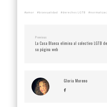
amor
bisexualidad
derechos LGTB
normalizac
Previous
La Casa Blanca elimina al colectivo LGTB d
su página web
Gloria Moreno