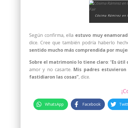
Cósima Rámirez en l
Según confirma, ella
estuvo muy enamorada
dice. Cree que también podría haberlo hec
sentido mucho más comprendida por muje
Sobre el matrimonio lo tiene claro
: “
Es úti
amor y no casarte.
Mis padres estuvieron
fastidiaron las cosas”
, dice.
¡C
WhatsApp
Facebook
Twit