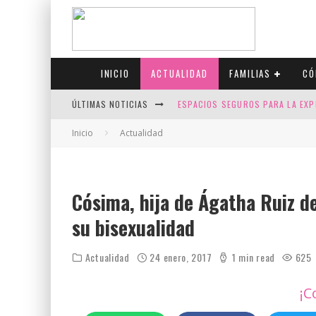
INICIO
ACTUALIDAD
FAMILIAS
CÓ
ÚLTIMAS NOTICIAS
ESPACIOS SEGUROS PARA LA EXP
FIV CON SCREENING: REDUCE RI
Inicio
Actualidad
CANADÁ CELEBRA EL ORGULLO CO
JASON COLLINS, EL PRIMER JUGA
Cósima, hija de Ágatha Ruiz d
su bisexualidad
Actualidad
24 enero, 2017
1 min read
625
¡C