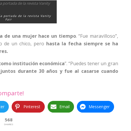
a portada de la revista Vanity
Fair
 de una mujer hace un tiempo
. “Fue maravilloso”,
ho de un chico, pero
hasta la fecha siempre se ha
res.
l como institución económica
”. “Puedes tener un gran
 juntos durante 30 años y fue al casarse cuando
omparte!
ter
Pinterest
Email
Messenger
568
SHARES