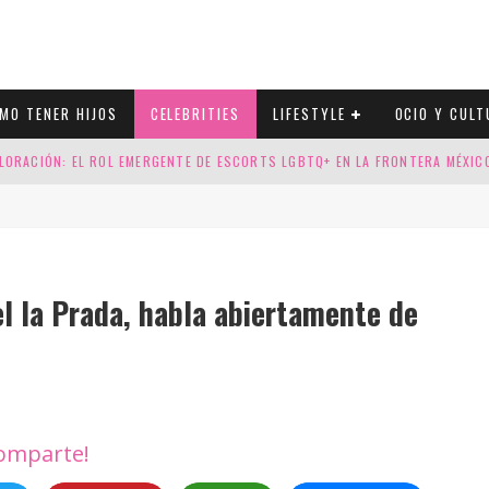
MO TENER HIJOS
CELEBRITIES
LIFESTYLE
OCIO Y CULT
LORACIÓN: EL ROL EMERGENTE DE ESCORTS LGBTQ+ EN LA FRONTERA MÉXI
ESGOS GENÉTICOS EN TU EMBARAZO
N CUATRO SELLOS QUE HONRAN LA HISTORIA LGTB
DOR DE LA NBA QUE SALIÓ DEL ARMARIO, SE CASA CON SU NOVIO
el la Prada, habla abiertamente de
omparte!