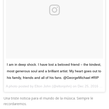
I am in deep shock. I have lost a beloved friend – the kindest,
most generous soul and a brilliant artist. My heart goes out to
his family, friends and all of his fans. @GeorgeMichael #RIP
A photo posted by Elton John (@eltonjohn) on
Dec 25, 2016 at 3:24pm PST
Una triste noticia para el mundo de la música. Siempre le
recordaremos.