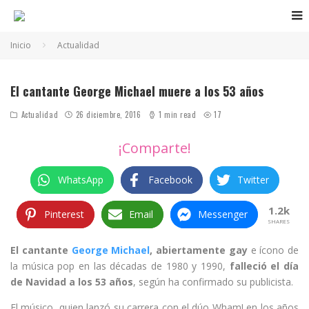
Inicio
Actualidad
El cantante George Michael muere a los 53 años
Actualidad
26 diciembre, 2016
1 min read
17
¡Comparte!
WhatsApp
Facebook
Twitter
1.2k
Pinterest
Email
Messenger
SHARES
El cantante
George Michael
, abiertamente gay
e ícono de
la música pop en las décadas de 1980 y 1990,
falleció el día
de Navidad a los 53 años
, según ha confirmado su publicista.
El músico, quien lanzó su carrera con el dúo Wham! en los años