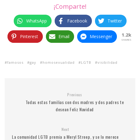
¡Comparte!
WhatsApp
Facebook
Twitter
1.2k
Pinterest
Email
Messenger
SHARES
famosos
gay
homosexualidad
LGTB
visibilidad
Previous
Todas estas familias con dos madres y dos padres te
desean Feliz Navidad
Next
La comunidad LGTB premia a Meryl Streep, y se lo merece