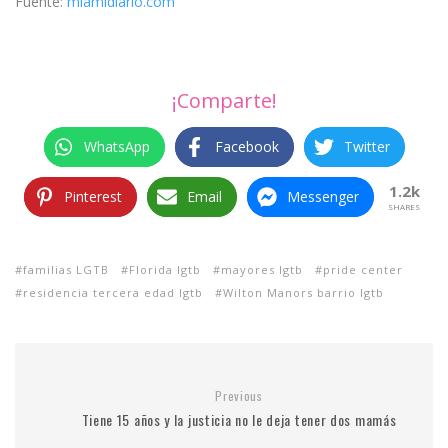
Fuente:
miamidiario.com
¡Comparte!
WhatsApp
Facebook
Twitter
1.2k
Pinterest
Email
Messenger
SHARES
familias LGTB
Florida lgtb
mayores lgtb
pride center
residencia tercera edad lgtb
Wilton Manors barrio lgtb
Previous
Tiene 15 años y la justicia no le deja tener dos mamás