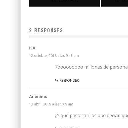
2 RESPONSES
ISA
12 octubre, 2018 a las 9:41 pm
7ooooooooo millones de persona
RESPONDER
Anónimo
13 abril, 2019 a las 5:09 am
¿Y qué paso con los que decían que