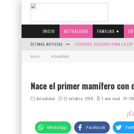
INICIO
ACTUALIDAD
FAMILIAS
CÓ
ÚLTIMAS NOTICIAS
ESPACIOS SEGUROS PARA LA EXP
FIV CON SCREENING: REDUCE RI
Inicio
Actualidad
CANADÁ CELEBRA EL ORGULLO CO
JASON COLLINS, EL PRIMER JUGA
Nace el primer mamífero con 
Actualidad
12 octubre, 2018
1 min read
10
¡C
WhatsApp
Facebook
Twit