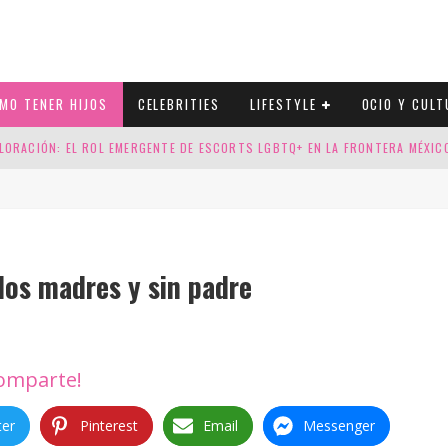
MO TENER HIJOS
CELEBRITIES
LIFESTYLE
OCIO Y CULT
LORACIÓN: EL ROL EMERGENTE DE ESCORTS LGBTQ+ EN LA FRONTERA MÉXI
ESGOS GENÉTICOS EN TU EMBARAZO
N CUATRO SELLOS QUE HONRAN LA HISTORIA LGTB
DOR DE LA NBA QUE SALIÓ DEL ARMARIO, SE CASA CON SU NOVIO
dos madres y sin padre
1
omparte!
ter
Pinterest
Email
Messenger