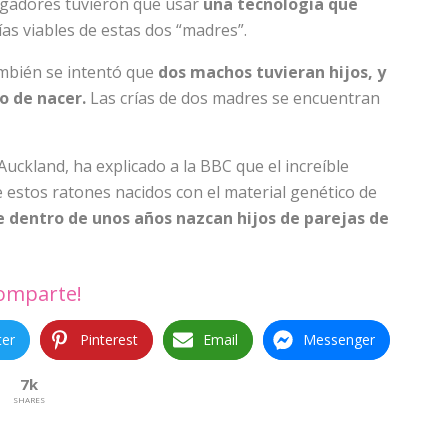
tigadores tuvieron que usar
una tecnología que
as viables de estas dos “madres”.
también se intentó que
dos machos tuvieran hijos, y
o de nacer.
Las crías de dos madres se encuentran
uckland, ha explicado a la BBC que el increíble
e estos ratones nacidos con el material genético de
e dentro de unos años nazcan hijos de parejas de
omparte!
ter
Pinterest
Email
Messenger
7k
SHARES