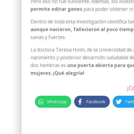
Pero eso no fue suficiente. Además, los inves
permite editar genes
para poder obtener crí
Dentro de toda esta investigación científica 
aunque nacieron, fallecieron al poco tiemp
sanas y fuertes.
La doctora Teresa Holm, de la Universidad de A
nacimiento y posterior desarrollo saludable d
dos hembras es
una puerta abierta para qu
mujeres. ¡Qué alegría!
¡C
WhatsApp
Facebook
Twit