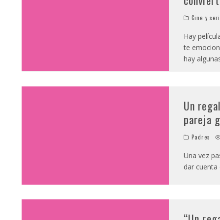
conviert
Cine y ser
Hay películ
te emociona
hay alguna
Un regal
pareja g
Padres
Una vez pas
dar cuenta 
“Un rega