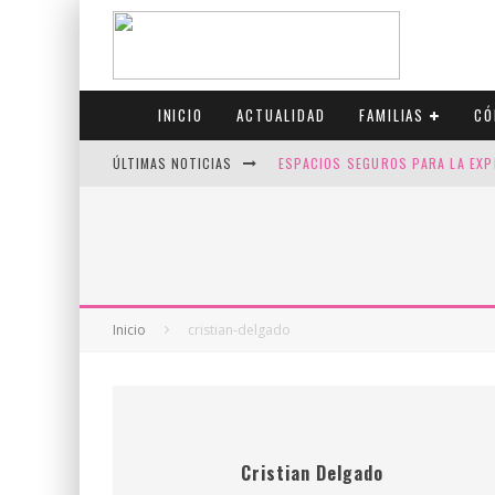
INICIO
ACTUALIDAD
FAMILIAS
CÓ
ÚLTIMAS NOTICIAS
ESPACIOS SEGUROS PARA LA EXP
FIV CON SCREENING: REDUCE RI
CANADÁ CELEBRA EL ORGULLO CO
JASON COLLINS, EL PRIMER JUGA
Inicio
cristian-delgado
Cristian Delgado