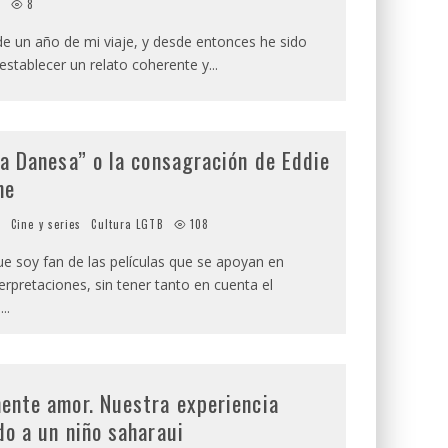
d
8
e un año de mi viaje, y desde entonces he sido
establecer un relato coherente y
...
a Danesa” o la consagración de Eddie
ne
d
Cine y series
Cultura LGTB
108
e soy fan de las películas que se apoyan en
erpretaciones, sin tener tanto en cuenta el
.
...
ente amor. Nuestra experiencia
o a un niño saharaui