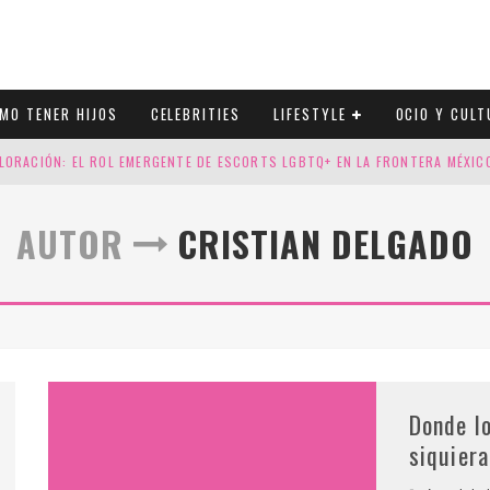
MO TENER HIJOS
CELEBRITIES
LIFESTYLE
OCIO Y CULT
LORACIÓN: EL ROL EMERGENTE DE ESCORTS LGBTQ+ EN LA FRONTERA MÉXI
ESGOS GENÉTICOS EN TU EMBARAZO
AUTOR
CRISTIAN DELGADO
N CUATRO SELLOS QUE HONRAN LA HISTORIA LGTB
DOR DE LA NBA QUE SALIÓ DEL ARMARIO, SE CASA CON SU NOVIO
Donde l
siquier