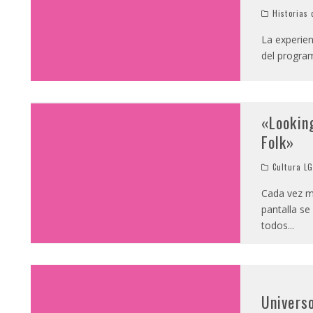
Historias 
La experie
del progra
«Looking
Folk»
Cultura L
Cada vez 
pantalla se
todos
...
Univers