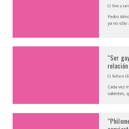
Cine y ser
Pedro Almod
ya no sólo 
“Ser gay
relació
Cultura L
Cada vez m
valientes, 
“Philom