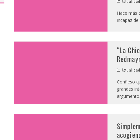
Actualida
Hace más d
incapaz de 
“La Chic
Redmay
Actualida
Confieso qu
grandes int
argumento
Simplem
acogiend