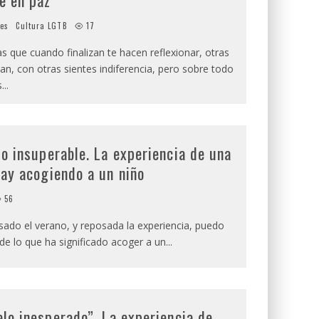
e en paz
ies
Cultura LGTB
17
as que cuando finalizan te hacen reflexionar, otras
n, con otras sientes indiferencia, pero sobre todo
s
...
o insuperable. La experiencia de una
ay acogiendo a un niño
56
ado el verano, y reposada la experiencia, puedo
de lo que ha significado acoger a un
...
lo inesperado”. La experiencia de