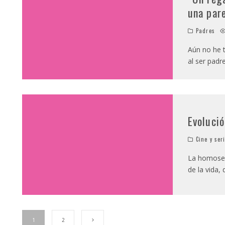
una pare
Padres
Aún no he t
al ser pad
Evolució
Cine y ser
La homosex
de la vida
1
2