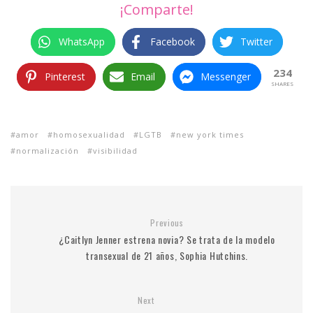
¡Comparte!
WhatsApp
Facebook
Twitter
234
Pinterest
Email
Messenger
SHARES
amor
homosexualidad
LGTB
new york times
normalización
visibilidad
Previous
¿Caitlyn Jenner estrena novia? Se trata de la modelo
transexual de 21 años, Sophia Hutchins.
Next