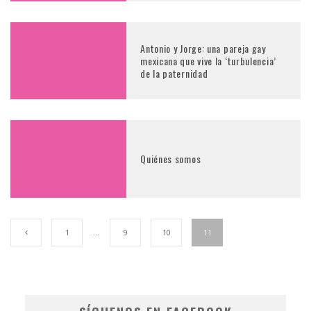
Antonio y Jorge: una pareja gay
mexicana que vive la ‘turbulencia’
de la paternidad
Quiénes somos
1
…
9
10
11