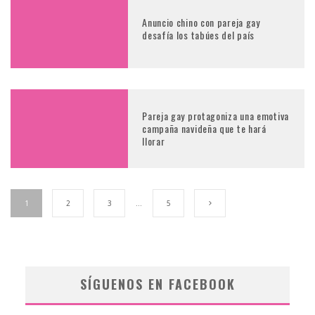
Anuncio chino con pareja gay
desafía los tabúes del país
Pareja gay protagoniza una emotiva
campaña navideña que te hará
llorar
1
2
3
…
5
SÍGUENOS EN FACEBOOK