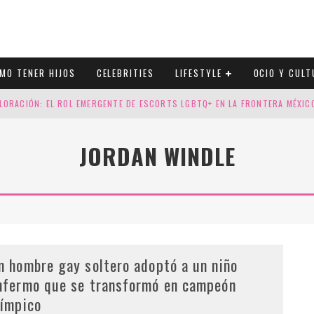
MO TENER HIJOS
CELEBRITIES
LIFESTYLE
OCIO Y CULT
LORACIÓN: EL ROL EMERGENTE DE ESCORTS LGBTQ+ EN LA FRONTERA MÉXI
ESGOS GENÉTICOS EN TU EMBARAZO
JORDAN WINDLE
N CUATRO SELLOS QUE HONRAN LA HISTORIA LGTB
DOR DE LA NBA QUE SALIÓ DEL ARMARIO, SE CASA CON SU NOVIO
n hombre gay soltero adoptó a un niño
nfermo que se transformó en campeón
límpico