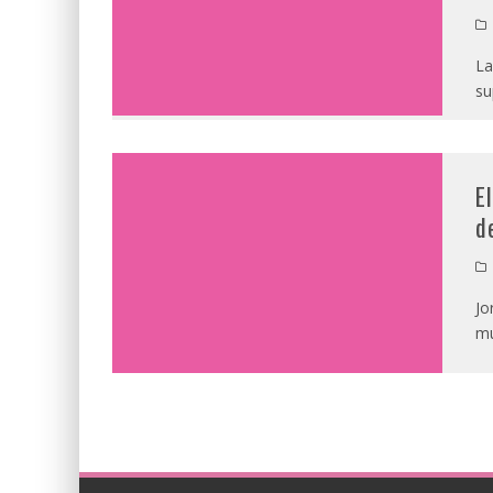
La
su
E
d
Jo
mu