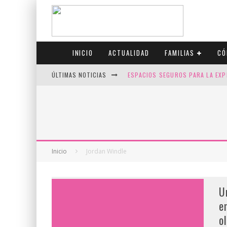
INICIO
ACTUALIDAD
FAMILIAS
CÓ
ÚLTIMAS NOTICIAS
ESPACIOS SEGUROS PARA LA EXP
FIV CON SCREENING: REDUCE RI
CANADÁ CELEBRA EL ORGULLO CO
JASON COLLINS, EL PRIMER JUGA
Inicio
Jordan Windle
U
e
o