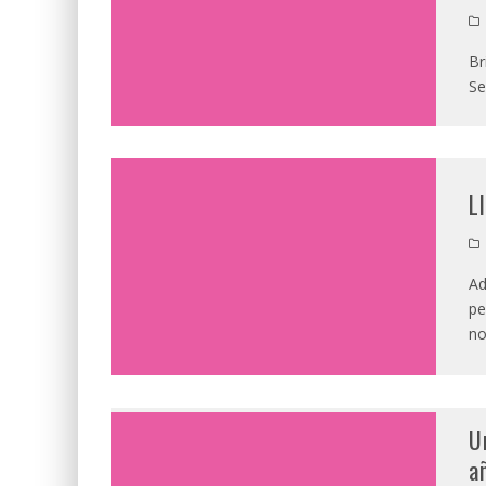
Br
Se
L
Ad
pe
no
U
a