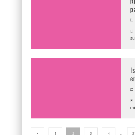
R
p
El
su
I
e
El
mi
1
2
3
4
…
3