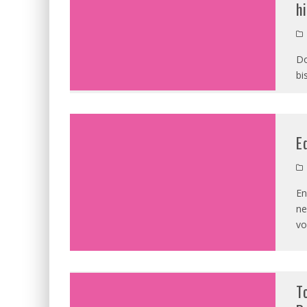
h
Do
bi
E
En
ne
vo
T