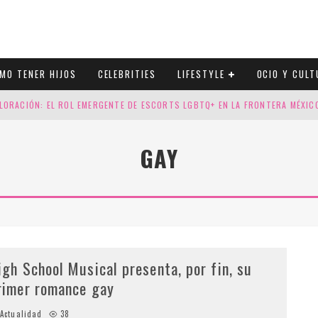
MO TENER HIJOS
CELEBRITIES
LIFESTYLE
OCIO Y CULT
LORACIÓN: EL ROL EMERGENTE DE ESCORTS LGBTQ+ EN LA FRONTERA MÉXI
ESGOS GENÉTICOS EN TU EMBARAZO
GAY
N CUATRO SELLOS QUE HONRAN LA HISTORIA LGTB
DOR DE LA NBA QUE SALIÓ DEL ARMARIO, SE CASA CON SU NOVIO
igh School Musical presenta, por fin, su
rimer romance gay
Actualidad
38