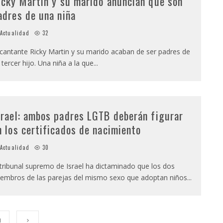
icky Martin y su marido anuncian que son
adres de una niña
Actualidad
32
 cantante Ricky Martin y su marido acaban de ser padres de
 tercer hijo. Una niña a la que
...
srael: ambos padres LGTB deberán figurar
n los certificados de nacimiento
Actualidad
30
 tribunal supremo de Israel ha dictaminado que los dos
embros de las parejas del mismo sexo que adoptan niños
...
1