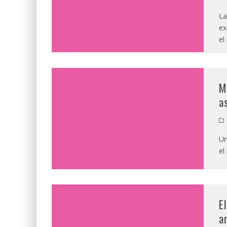
La
ex
el
M
a
Un
el
E
a