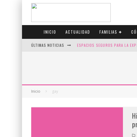
INICIO
ACTUALIDAD
FAMILIAS
CÓ
ÚLTIMAS NOTICIAS
ESPACIOS SEGUROS PARA LA EXP
FIV CON SCREENING: REDUCE RI
CANADÁ CELEBRA EL ORGULLO CO
JASON COLLINS, EL PRIMER JUGA
Inicio
gay
H
p