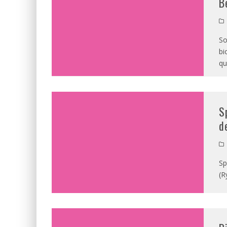
B
So
bi
qu
S
d
Sp
(R