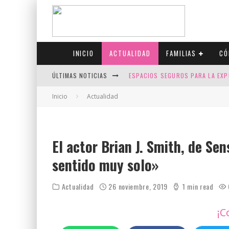
INICIO
ACTUALIDAD
FAMILIAS
CÓ
ÚLTIMAS NOTICIAS
ESPACIOS SEGUROS PARA LA EXP
FIV CON SCREENING: REDUCE RI
Inicio
Actualidad
CANADÁ CELEBRA EL ORGULLO CO
JASON COLLINS, EL PRIMER JUGA
El actor Brian J. Smith, de Se
sentido muy solo»
Actualidad
26 noviembre, 2019
1 min read
¡C