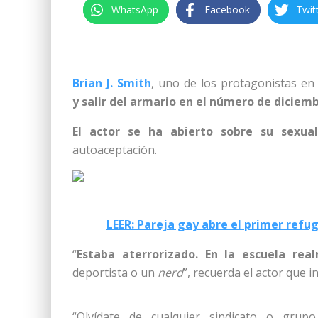
WhatsApp
Facebook
Twit
Brian J. Smith
, uno de los protagonistas en
y salir del armario
en el número de diciem
El actor se ha abierto sobre
su sexual
autoaceptación.
LEER: Pareja gay abre el primer refu
“
Estaba aterrorizado. En la escuela re
deportista o un
nerd
”, recuerda el actor que in
“Olvídate de cualquier sindicato o gr