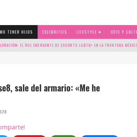
MO TENER HIJOS
CELEBRITIES
LIFESTYLE
OCIO Y CULT
LORACIÓN: EL ROL EMERGENTE DE ESCORTS LGBTQ+ EN LA FRONTERA MÉXI
ESGOS GENÉTICOS EN TU EMBARAZO
N CUATRO SELLOS QUE HONRAN LA HISTORIA LGTB
DOR DE LA NBA QUE SALIÓ DEL ARMARIO, SE CASA CON SU NOVIO
nse8, sale del armario: «Me he
628
omparte!