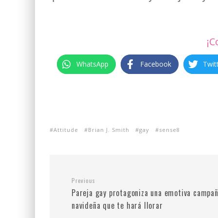
¡C
WhatsApp
Facebook
Twit
Attitude
Brian J. Smith
gay
sense8
Previous
Pareja gay protagoniza una emotiva campa
navideña que te hará llorar