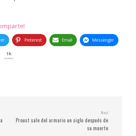
omparte!
ter
Pinterest
Email
Messenger
1k
SHARES
Next
ña
Proust sale del armario un siglo después de
su muerte