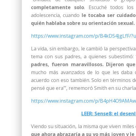
completamente solo
. Escuché todos los
adolescencia, cuando
le tocaba ser cuidad
quién hablaba sobre su orientación sexual.
https://www.instagram.com/p/B4kDS4JgLfF/?
La vida, sin embargo, le cambió la perspectiva
tema con sus padres, a quienes subestimó: 
padres, fueron maravillosos. Dijeron qu
mucho más avanzados de lo que les daba c
acuerdo con eso también. Solo en términos de
pensé que era’”, rememoró Smith en su charl
https://www.instagram.com/p/B4pH4O9AMAw
LEER: Sense8: el desen
Viendo su situación, la misma que viven miles
que ahora abrazaría a su yo más joven y le 