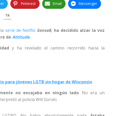
ter
Pinterest
Email
Messenger
1k
SHARES
 la
serie de Netflix
Sense8
, ha decidido alzar la voz
bre de
Attitude
.
idad
y ha revelado el camino recorrido hacia la
gio para jóvenes LGTB sin hogar de Wisconsin
almente no encajaba en ningún lado
. No era un
terpretó al policía Will Gorski.
upo LGTBQ. No había absolutamente nada.
Estaba