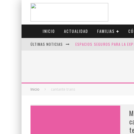
INICIO
ACTUALIDAD
FAMILIAS
CÓ
ÚLTIMAS NOTICIAS
ESPACIOS SEGUROS PARA LA EXP
FIV CON SCREENING: REDUCE RI
CANADÁ CELEBRA EL ORGULLO CO
JASON COLLINS, EL PRIMER JUGA
Inicio
cantante trans
M
c
t