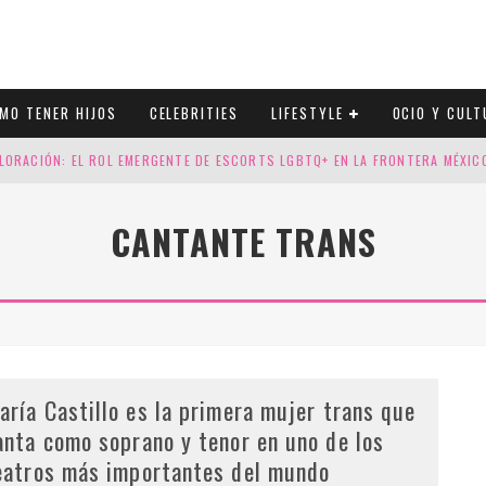
MO TENER HIJOS
CELEBRITIES
LIFESTYLE
OCIO Y CULT
LORACIÓN: EL ROL EMERGENTE DE ESCORTS LGBTQ+ EN LA FRONTERA MÉXI
ESGOS GENÉTICOS EN TU EMBARAZO
CANTANTE TRANS
N CUATRO SELLOS QUE HONRAN LA HISTORIA LGTB
DOR DE LA NBA QUE SALIÓ DEL ARMARIO, SE CASA CON SU NOVIO
aría Castillo es la primera mujer trans que
anta como soprano y tenor en uno de los
eatros más importantes del mundo