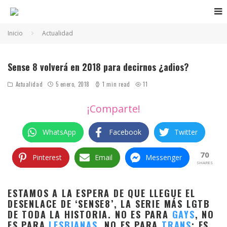
Inicio
Actualidad
Sense 8 volverá en 2018 para decirnos ¿adios?
Actualidad
5 enero, 2018
1 min read
11
¡Comparte!
WhatsApp
Facebook
Twitter
70
Pinterest
Email
Messenger
SHARES
ESTAMOS A LA ESPERA DE QUE LLEGUE EL
DESENLACE DE ‘SENSE8’, LA SERIE MÁS LGTB
DE TODA LA HISTORIA. NO ES PARA
GAYS
, NO
ES PARA
LESBIANAS
, NO ES PARA
TRANS
: ES