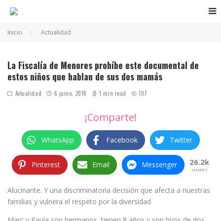
Inicio
Actualidad
La Fiscalía de Menores prohíbe este documental de
estos niños que hablan de sus dos mamás
Actualidad
6 junio, 2018
1 min read
107
¡Comparte!
WhatsApp
Facebook
Twitter
26.2k
Pinterest
Email
Messenger
SHARES
Alucinante. Y una discriminatoria decisión que afecta a nuestras
familias y vulnera el respeto por la diversidad
Marc y Paula son hermanos, tienen 8 años y son hijos de dos