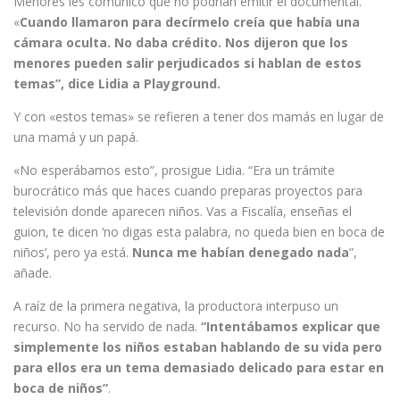
Menores les comunicó que no podrían emitir el documental.
«
Cuando llamaron para decírmelo creía que había una
cámara oculta. No daba crédito. Nos dijeron que los
menores pueden salir perjudicados si hablan de estos
temas”, dice Lidia a Playground.
Y con «estos temas» se refieren a tener dos mamás en lugar de
una mamá y un papá.
«No esperábamos esto”, prosigue Lidia. “Era un trámite
burocrático más que haces cuando preparas proyectos para
televisión donde aparecen niños. Vas a Fiscalía, enseñas el
guion, te dicen ‘no digas esta palabra, no queda bien en boca de
niños’, pero ya está.
Nunca me habían denegado nada
”,
añade.
A raíz de la primera negativa, la productora interpuso un
recurso. No ha servido de nada.
“Intentábamos explicar que
simplemente los niños estaban hablando de su vida pero
para ellos era un tema demasiado delicado para estar en
boca de niños”
.